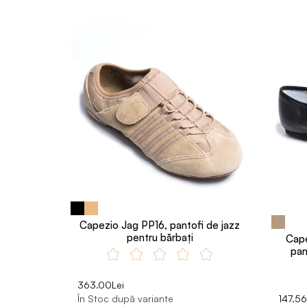
Capezio Jag PP16, pantofi de jazz
pentru bărbați
Cape
pan
363.00Lei
În Stoc după variante
147.56