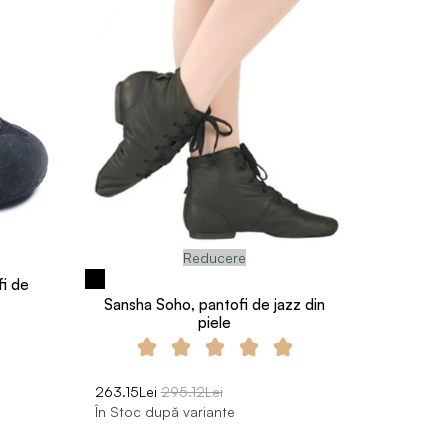
Reducere
i de
Sansha Soho, pantofi de jazz din
piele
263.15Lei
295.12Lei
În Stoc după variante