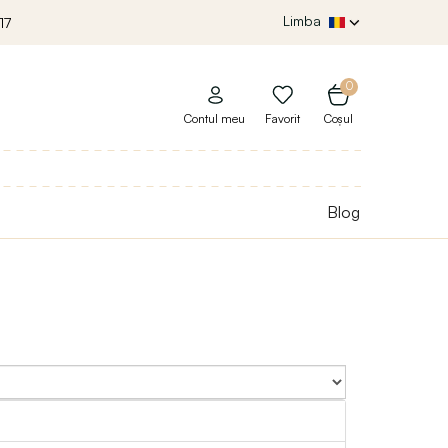
Limba
17
0
Contul meu
Favorit
Coșul
Blog
Sort By: