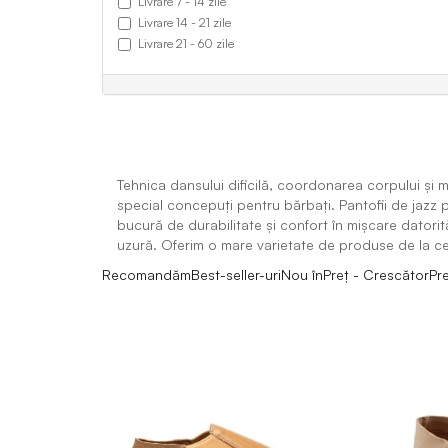
Livrare 7 - 14 zile
Livrare 14 - 21 zile
Livrare 21 - 60 zile
Tehnica dansului dificilă, coordonarea corpului și
special concepuți pentru bărbați. Pantofii de jazz p
bucură de durabilitate și confort în mișcare datorit
uzură. Oferim o mare varietate de produse de la c
Recomandăm
Best-seller-uri
Nou în
Preț - Crescător
Pr