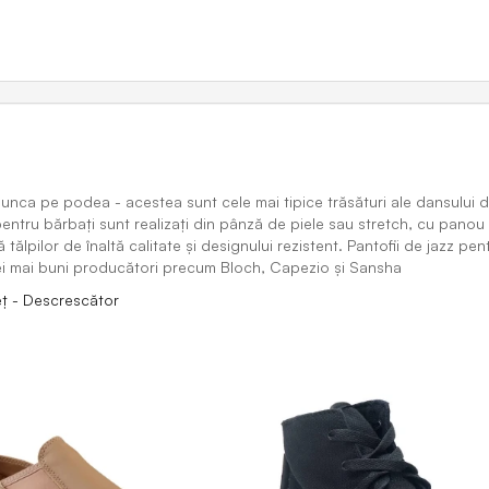
 munca pe podea - acestea sunt cele mai tipice trăsături ale dansului
entru bărbaţi sunt realizați din pânză de piele sau stretch, cu panou e
ă tălpilor de înaltă calitate și designului rezistent. Pantofii de jazz 
ei mai buni producători precum Bloch, Capezio și Sansha
eț - Descrescător