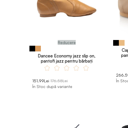
Reducere
Cap
pan
Dancee Economy jazz slip on,
pantofi jazz pentru bărbați
266.5
151.99Lei
176.58Lei
În Sto
În Stoc după variante