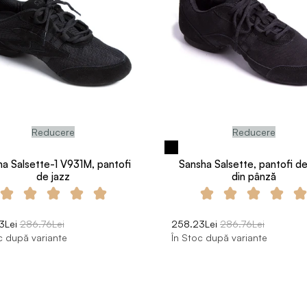
Reducere
Reducere
a Salsette-1 V931M, pantofi
Sansha Salsette, pantofi de
de jazz
din pânză
3Lei
286.76Lei
258.23Lei
286.76Lei
c după variante
În Stoc după variante