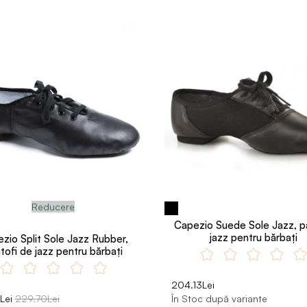
Reducere
Capezio Suede Sole Jazz, p
jazz pentru bărbați
zio Split Sole Jazz Rubber,
tofi de jazz pentru bărbați
204.13Lei
Lei
229.70Lei
În Stoc după variante