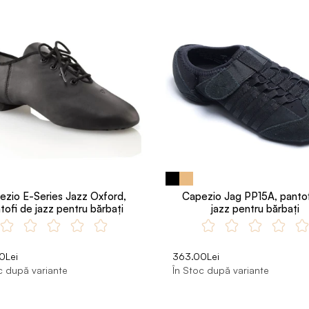
ezio E-Series Jazz Oxford,
Capezio Jag PP15A, pantof
tofi de jazz pentru bărbați
jazz pentru bărbați
0Lei
363.00Lei
c după variante
În Stoc după variante