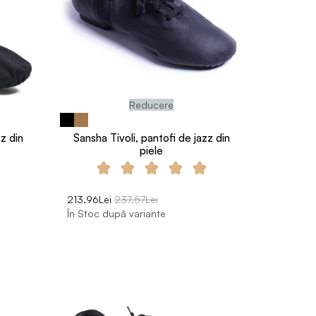
Reducere
z din
Sansha Tivoli, pantofi de jazz din
piele
213.96Lei
237.57Lei
În Stoc după variante