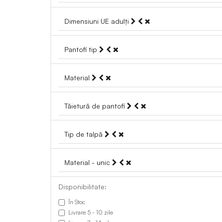
Dimensiuni UE adulți
Pantofi tip
Material
Tăietură de pantofi
Tip de talpă
Material - unic
Disponibilitate:
În Stoc
Livrare 5 - 10 zile