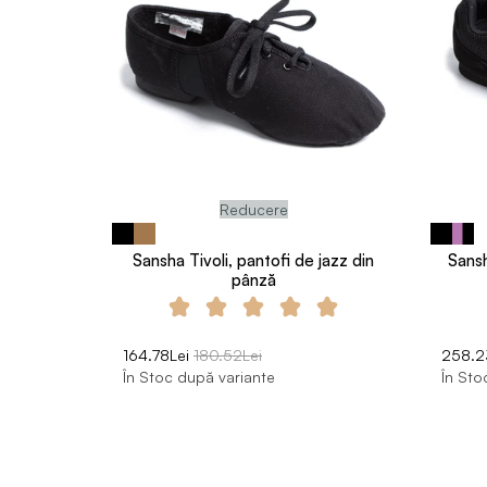
Reducere
Sansha Tivoli, pantofi de jazz din
Sansh
pânză
164.78Lei
180.52Lei
258.2
În Stoc după variante
În Sto