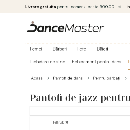
Livrare gratuita
pentru comenzi peste 500.00 Lei
i
Femei
Bărbați
Fete
Băieți
Lichidare de stoc
Echipament pentru dans
P
Acasă
Pantofi de dans
Pentru bărbați
Pantofi de jazz pentr
Filtrul:
Filtrul: