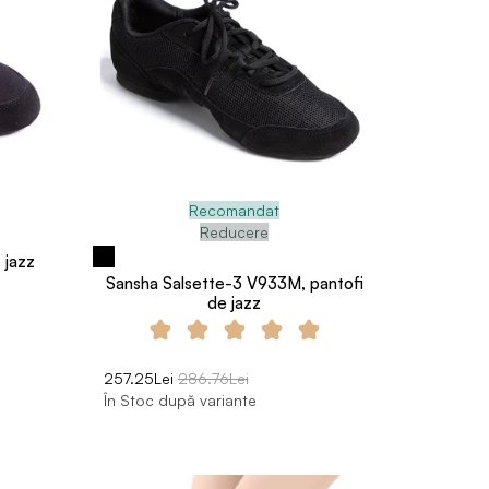
Recomandat
Reducere
 jazz
Sansha Salsette-3 V933M, pantofi
de jazz
257.25Lei
286.76Lei
În Stoc după variante