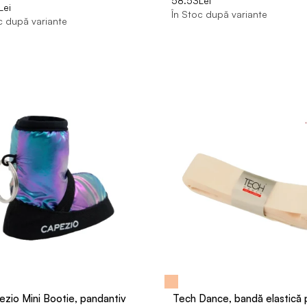
58.53Lei
Lei
În Stoc după variante
c după variante
zio Mini Bootie, pandantiv
Tech Dance, bandă elastică 