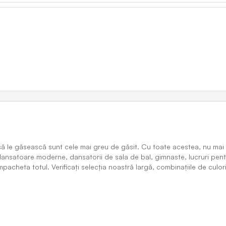
ă le găsească sunt cele mai greu de găsit. Cu toate acestea, nu mai tr
dansatoare moderne, dansatorii de sala de bal, gimnaste, lucruri pe
mpacheta totul. Verificați selecția noastră largă, combinațiile de culor