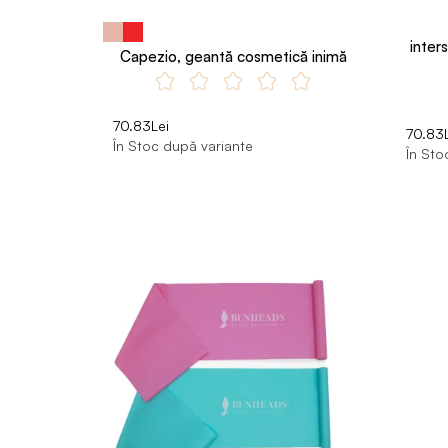
inter
Capezio, geantă cosmetică inimă
70.83Lei
70.83L
În Stoc după variante
În Sto