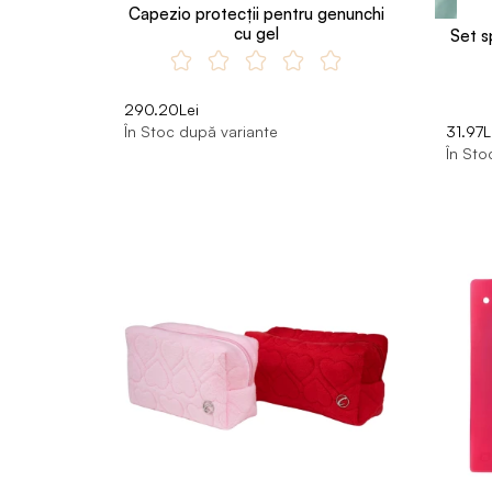
Capezio protecții pentru genunchi
cu gel
Set s
290.20Lei
În Stoc după variante
31.97L
În Sto