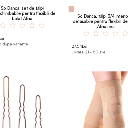
So Danca, set de tălpi
schimbabile pentru flexibili de
So Danca, tălpi 3/4 interi
balet Alina
detașabile pentru flexibili de
Alina moi
ei
c după variante
27.54Lei
Livrare 21 - 60 zile