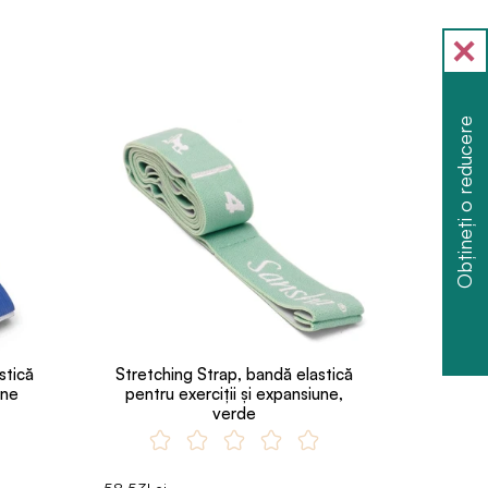
Obțineți o reducere
stică
Stretching Strap, bandă elastică
une
pentru exerciții și expansiune,
verde