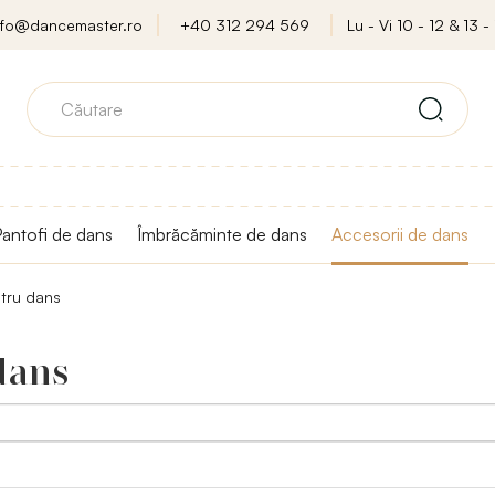
nfo@dancemaster.ro
+40 312 294 569
Lu - Vi 10 - 12 & 13 - 
antofi de dans
Îmbrăcăminte de dans
Accesorii de dans
tru dans
dans