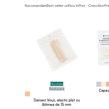
Recomandăm
Best-seller-uri
Nou în
Preț - Crescător
Pr
Noutate
Reducere
Capez
Dansez Vous, elastic plat cu
lățimea de 15 mm