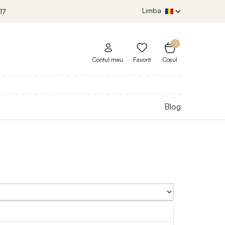
Limba
17
0
Contul meu
Favorit
Coșul
Blog
Sort By: