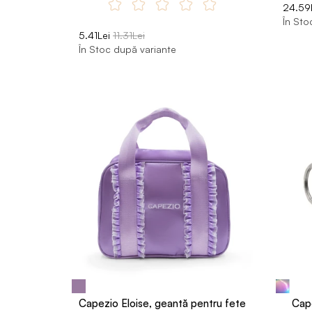
24.59
În Sto
5.41Lei
11.31Lei
În Stoc după variante
Capezio Eloise, geantă pentru fete
Cape