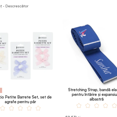
eț - Descrescător
Stretching Strap, bandă ela
pentru întărire și expansi
io Petite Barrete Set, set de
albastră
agrafe pentru păr