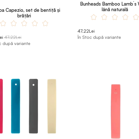
Bunheads Bamboo Lamb´s 
lână naturală
pa Capezio, set de bentiță și
brățări
47.22Lei
ei
47.22Lei
În Stoc după variante
c după variante