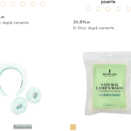
poante
Lei
36.89Lei
c după variante
În Stoc după variante
Reducere