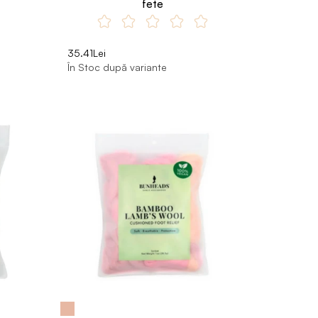
fete
35.41Lei
În Stoc după variante