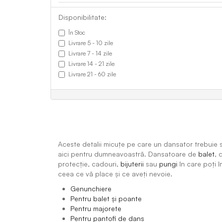
Disponibilitate:
În Stoc
Livrare 5 - 10 zile
Livrare 7 - 14 zile
Livrare 14 - 21 zile
Livrare 21 - 60 zile
Aceste detalii micuțe pe care un dansator trebuie s
aici pentru dumneavoastră. Dansatoare de
balet
, 
protecție, cadouri,
bijuterii
sau
pungi
în care poți î
ceea ce vă place și ce aveți nevoie.
Genunchiere
Pentru balet și poante
Pentru majorete
Pentru pantofi de dans