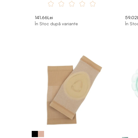
141.66Lei
59.02
În Stoc după variante
În Sto