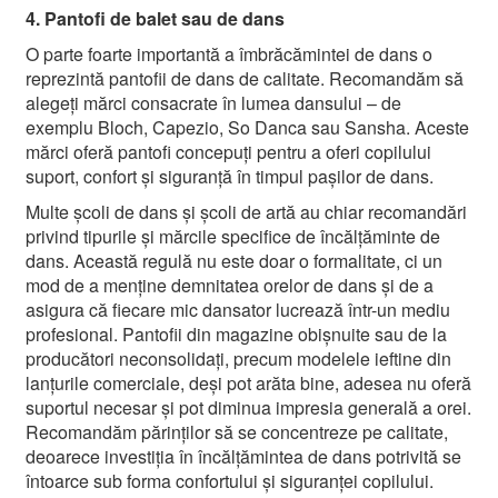
4. Pantofi de balet sau de dans
O parte foarte importantă a îmbrăcămintei de dans o
reprezintă pantofii de dans de calitate. Recomandăm să
alegeți mărci consacrate în lumea dansului – de
exemplu Bloch, Capezio, So Danca sau Sansha. Aceste
mărci oferă pantofi concepuți pentru a oferi copilului
suport, confort și siguranță în timpul pașilor de dans.
Multe școli de dans și școli de artă au chiar recomandări
privind tipurile și mărcile specifice de încălțăminte de
dans. Această regulă nu este doar o formalitate, ci un
mod de a menține demnitatea orelor de dans și de a
asigura că fiecare mic dansator lucrează într-un mediu
profesional. Pantofii din magazine obișnuite sau de la
producători neconsolidați, precum modelele ieftine din
lanțurile comerciale, deși pot arăta bine, adesea nu oferă
suportul necesar și pot diminua impresia generală a orei.
Recomandăm părinților să se concentreze pe calitate,
deoarece investiția în încălțămintea de dans potrivită se
întoarce sub forma confortului și siguranței copilului.