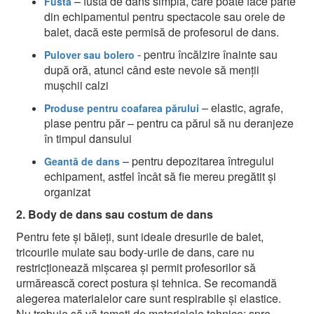
– fustă de dans simplă, care poate face parte
Fustă
din echipamentul pentru spectacole sau orele de
balet, dacă este permisă de profesorul de dans.
- pentru încălzire înainte sau
Pulover sau bolero
după oră, atunci când este nevoie să menții
mușchii calzi
– elastic, agrafe,
Produse pentru coafarea părului
plase pentru păr – pentru ca părul să nu deranjeze
în timpul dansului
– pentru depozitarea întregului
Geantă de dans
echipament, astfel încât să fie mereu pregătit și
organizat
2. Body de dans sau costum de dans
Pentru fete și băieți, sunt ideale dresurile de balet,
tricourile mulate sau body-urile de dans, care nu
restricționează mișcarea și permit profesorilor să
urmărească corect postura și tehnica. Se recomandă
alegerea materialelor care sunt respirabile și elastice.
Nu trebuie să vă temeți de materialele tehnice: spre