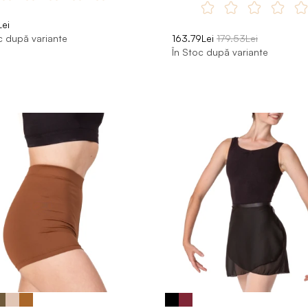
ei
c după variante
163.79Lei
179.53Lei
În Stoc după variante