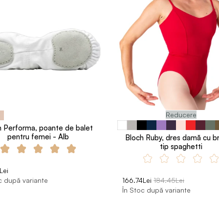
Reducere
h Performa, poante de balet
pentru femei - Alb
Bloch Ruby, dres damă cu b
tip spaghetti
Lei
c după variante
166.74Lei
184.45Lei
În Stoc după variante