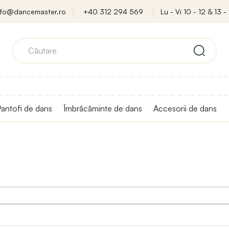
nfo@dancemaster.ro
+40 312 294 569
Lu - Vi 10 - 12 & 13 - 
antofi de dans
Îmbrăcăminte de dans
Accesorii de dans