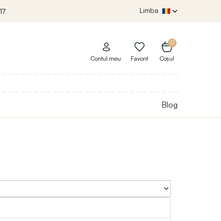
Limba
17
0
Contul meu
Favorit
Coșul
Blog
Sort By: