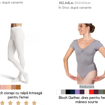
c după variante
142.64Lei
302.00Lei
În Stoc după variante
Reducere
ch ciorapi cu talpă întreagă
pentru femei
Bloch Gather, dres pentru fe
mâneci scurte