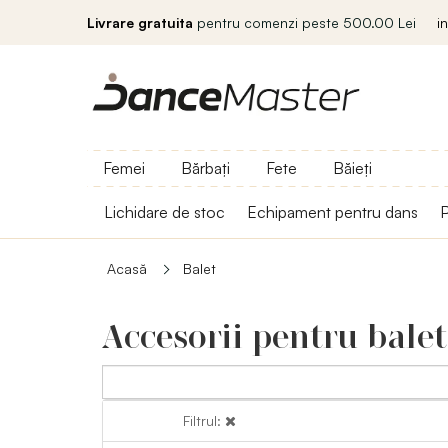
Livrare gratuita
pentru comenzi peste 500.00 Lei
i
Femei
Bărbați
Fete
Băieți
Lichidare de stoc
Echipament pentru dans
P
Acasă
Balet
Accesorii pentru balet
Filtrul:
Filtrul: