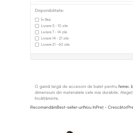
Disponibilitate:
În Stoc
Livrare 5 - 10 zile
Livrare 7 - 14 zile
Livrare 14 - 21 zile
Livrare 21 - 60 zile
O gamă largă de accesorii de balet pentru
femei
,
b
dimensiuni din materialele cele mai durabile. Alegeț
încălțăminte.
Recomandăm
Best-seller-uri
Nou în
Preț - Crescător
Pr