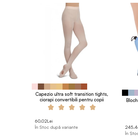
Capezio ultra soft transition tights,
ciorapi convertibili pentru copii
Bloch
60.02Lei
În Stoc după variante
245.4
În Sto