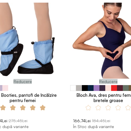
Reducere
Reducere
 Booties, pantofi de încălzire
Bloch Ava, dres pentru fem
pentru femei
bretele groase
4Lei
275.45Lei
166.74Lei
184.45Lei
c după variante
În Stoc după variante