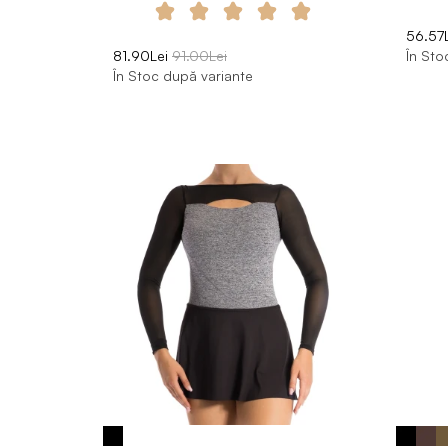
56.57L
81.90Lei
91.00Lei
În Sto
În Stoc după variante