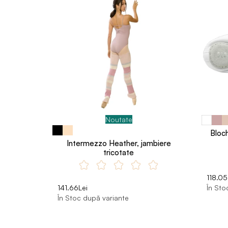
Noutate
Bloc
Intermezzo Heather, jambiere
tricotate
118.05
141.66Lei
În Sto
În Stoc după variante