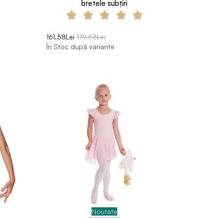
bretele subțiri
161.58Lei
179.53Lei
În Stoc după variante
Noutate