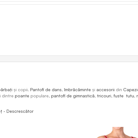
ărbați
și copii.
Pantofi de dans
,
îmbrăcăminte
și
accesorii
din
Capezi
i dintre
poante
populare,
pantofi de gimnastică
,
tricouri
,
fuste tutu
,
eț - Descrescător