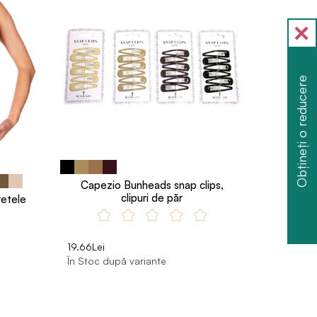
Obțineți o reducere
Capezio Bunheads snap clips,
clipuri de păr
retele
19.66Lei
În Stoc după variante