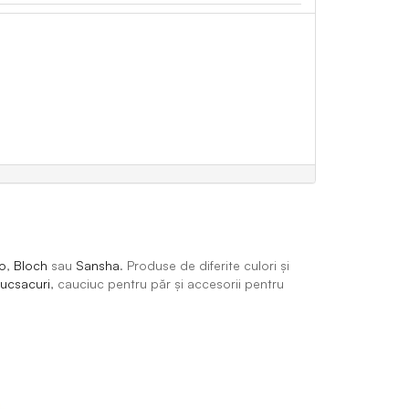
o
,
Bloch
sau
Sansha
. Produse de diferite culori și
rucsacuri
, cauciuc pentru păr și accesorii pentru