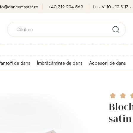
nfo@dancemaster.ro
+40 312 294 569
Lu - Vi 10 - 12 & 13 - 
antofi de dans
Îmbrăcăminte de dans
Accesorii de dans
Bloch
satin