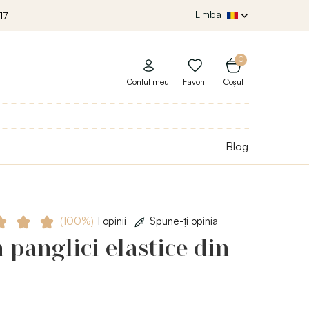
Limba
17
0
Contul meu
Favorit
Coșul
Blog
(100%)
1 opinii
Spune-ţi opinia
 panglici elastice din