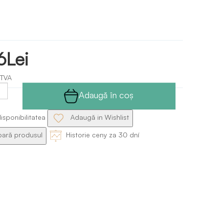
6Lei
 TVA
Adaugă în coş
isponibilitatea
Adaugă in Wishlist
ră produsul
Historie ceny za 30 dní