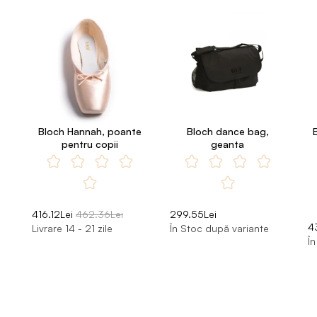
Bloch Hannah, poante
Bloch dance bag,
pentru copii
geanta
416.12Lei
462.36Lei
299.55Lei
4
Livrare 14 - 21 zile
În Stoc după variante
Î