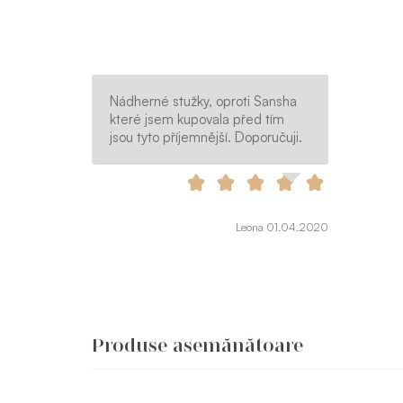
Nádherné stužky, oproti Sansha
které jsem kupovala před tím
jsou tyto příjemnější. Doporučuji.
Leona 01.04.2020
Produse asemănătoare