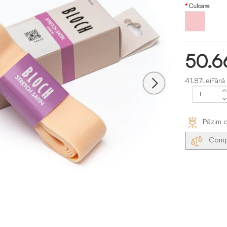
Culoare
Roz
Bloch
50.6
41.87LeiFără
Păzim d
Compa