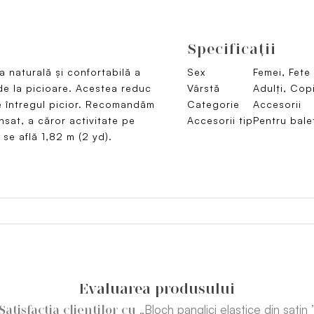
Specificaţii
a naturală și confortabilă a
Sex
Femei, Fete
 de la picioare. Acestea reduc
Vârstă
Adulți, Copi
e întregul picior. Recomandăm
Categorie
Accesorii
sat, a căror activitate pe
Accesorii tip
Pentru bale
 se află 1,82 m (2 yd).
Evaluarea produsului
„Bloch panglici elastice din satin 
Satisfacția clienților cu