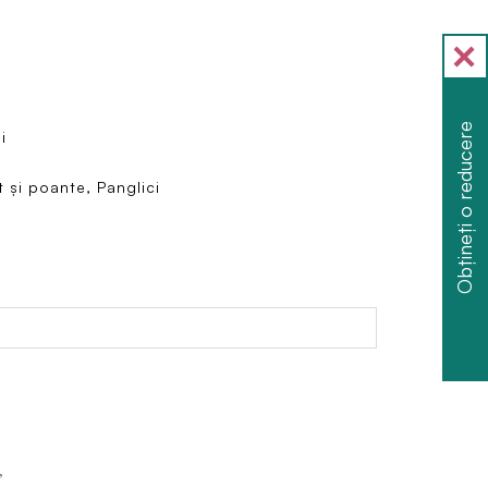
Obțineți o reducere
i
t și poante, Panglici
”