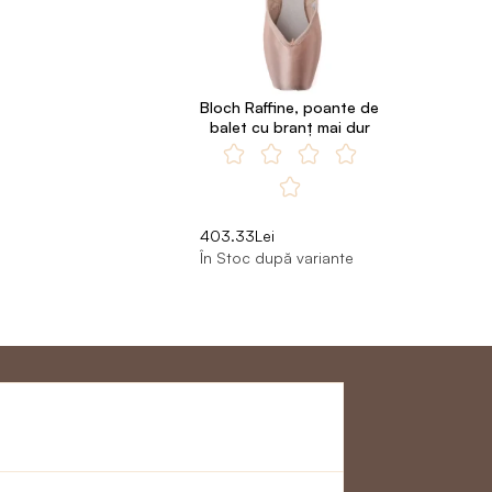
Bloch Raffine, poante de
balet cu branț mai dur
403.33Lei
În Stoc după variante
Clienţi
Alăturați - vă cu
noi