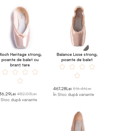
Bloch Heritage strong,
Balance Lisse strong,
poante de balet cu
poante de balet
branţ tare
467.28Lei
516.46Lei
36.29Lei
482.03Lei
În Stoc după variante
n Stoc după variante