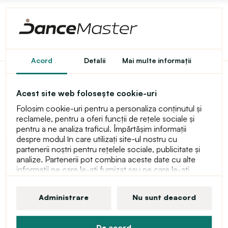
Acord
Detalii
Mai multe informaţii
Bloch Sheer Stretch Ribbon,
Acest site web folosește cookie-uri
panglici
Folosim cookie-uri pentru a personaliza conținutul și
reclamele, pentru a oferi funcții de rețele sociale și
pentru a ne analiza traficul. Împărtășim informații
despre modul în care utilizați site-ul nostru cu
partenerii noștri pentru rețelele sociale, publicitate și
analize. Partenerii pot combina aceste date cu alte
informații pe care le-ați furnizat sau pe care le-ați
obținut ca urmare a utilizării serviciilor lor. Puteți găsi
mai multe informații despre cookie-uri, drepturile
Administrare
Nu sunt deacord
dumneavoastră de utilizator și dreptul de a vă retrage
consimțământul în declarația noastră o ochraně
osobních údajů.
De acord