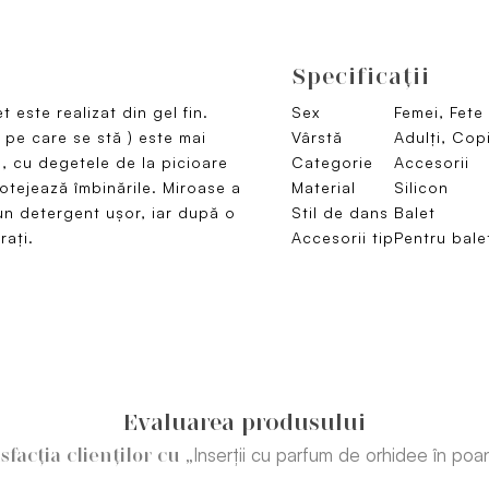
Specificaţii
 este realizat din gel fin.
Sex
Femei, Fete
i pe care se stă ) este mai
Vârstă
Adulți, Copi
e, cu degetele de la picioare
Categorie
Accesorii
protejează îmbinările. Miroase a
Material
Silicon
 un detergent ușor, iar după o
Stil de dans
Balet
ați.
Accesorii tip
Pentru bale
Evaluarea produsului
„Inserții cu parfum de orhidee în poa
isfacția clienților cu