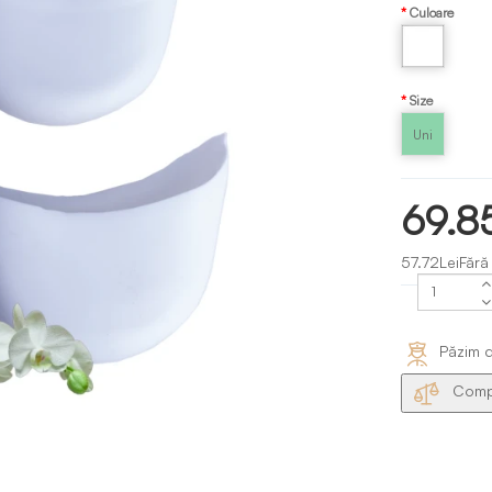
Culoare
Alb
Size
Uni
69.8
57.72LeiFără
Păzim d
Compa