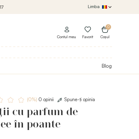
Limba
17
0
Contul meu
Favorit
Coșul
Blog
(0%)
0 opinii
Spune-ţi opinia
ții cu parfum de
ee în poante