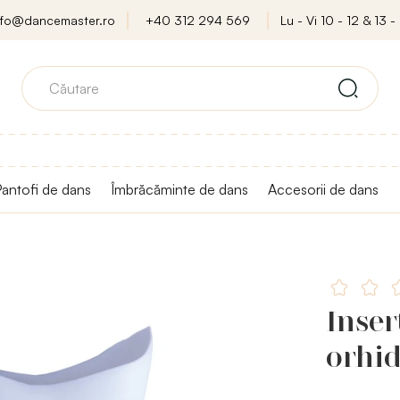
nfo@dancemaster.ro
+40 312 294 569
Lu - Vi 10 - 12 & 13 - 
antofi de dans
Îmbrăcăminte de dans
Accesorii de dans
Inser
orhid