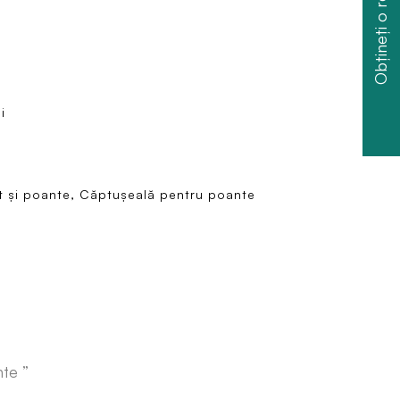
Obțineți o reducere
i
t și poante, Căptușeală pentru poante
nte ”