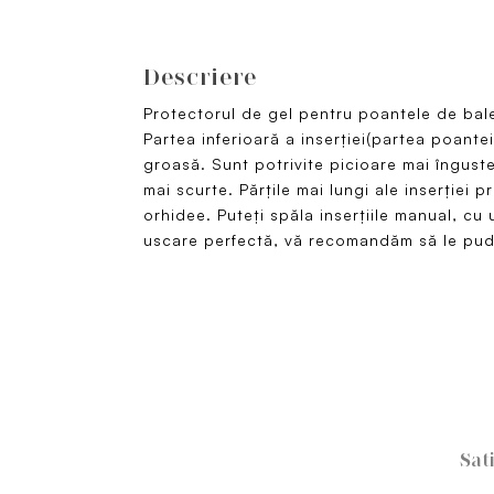
Descriere
Protectorul de gel pentru poantele de balet
Partea inferioară a inserției(partea poante
groasă. Sunt potrivite picioare mai îngust
mai scurte. Părțile mai lungi ale inserției 
orhidee. Puteți spăla inserțiile manual, cu
uscare perfectă, vă recomandăm să le pudr
Sat