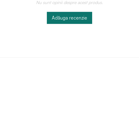
Nu sunt opinii despre acest produs.
Adăuga recenzie