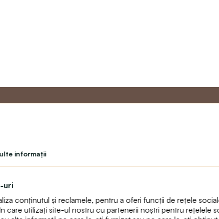
u
Programul de
Servicii 
Master
lte informaţii
Contact
Program de fidelitate
text_faq
Program pentru profesori
Returnări
-uri
Student
Harta sitului
za conținutul și reclamele, pentru a oferi funcții de rețele sociale
Teatru
care utilizați site-ul nostru cu partenerii noștri pentru rețelele so