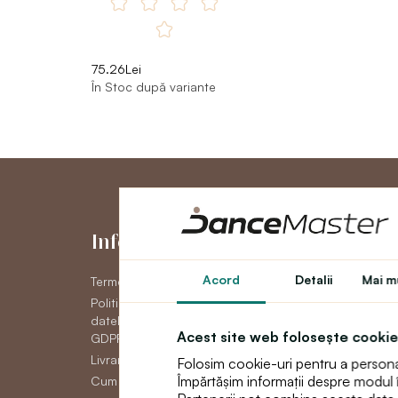
75.26Lei
În Stoc după variante
Informaţii
Contul me
Acord
Detalii
Mai mu
Termeni și condiții generale
Contul meu
Politica de confidențial a
Istoric comenzi
datelor cu caracter personal
Newsletter
Acest site web folosește cookie
GDPR
Livrare
Folosim cookie-uri pentru a personali
Împărtășim informații despre modul în 
Cum să plătească