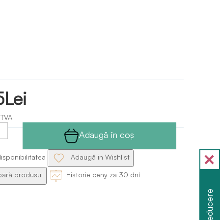
5Lei
 TVA
Adaugă în coş
isponibilitatea
Adaugă in Wishlist
ră produsul
Historie ceny za 30 dní