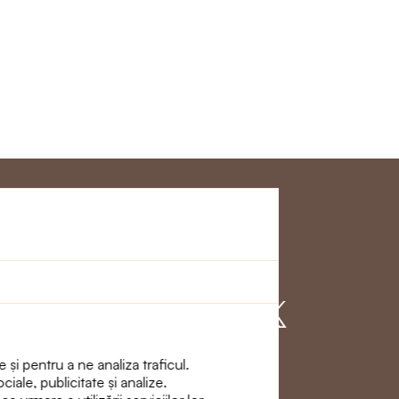
Clienţi
Alăturați - vă cu
noi
 și pentru a ne analiza traficul.
ciale, publicitate și analize.