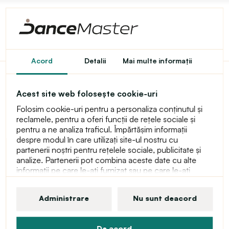
Acord
Detalii
Mai multe informaţii
Sansha cureaua pentru
Acest site web folosește cookie-uri
bărbați D057C
Folosim cookie-uri pentru a personaliza conținutul și
reclamele, pentru a oferi funcții de rețele sociale și
pentru a ne analiza traficul. Împărtășim informații
despre modul în care utilizați site-ul nostru cu
partenerii noștri pentru rețelele sociale, publicitate și
analize. Partenerii pot combina aceste date cu alte
informații pe care le-ați furnizat sau pe care le-ați
obținut ca urmare a utilizării serviciilor lor. Puteți găsi
mai multe informații despre cookie-uri, drepturile
Administrare
Nu sunt deacord
dumneavoastră de utilizator și dreptul de a vă retrage
consimțământul în declarația noastră o ochraně
osobních údajů.
De acord