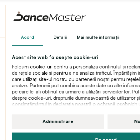
Acord
Detalii
Mai multe informaţii
Rummos flexibili pentru
Acest site web folosește cookie-uri
femei
Folosim cookie-uri pentru a personaliza conținutul și reclam
Reducere
de rețele sociale și pentru a ne analiza traficul. Împărtășim
care utilizați site-ul nostru cu partenerii noștri pentru rețelel
analize. Partenerii pot combina aceste date cu alte informați
pe care le-ați obținut ca urmare a utilizării serviciilor lor. Pu
despre cookie-uri, drepturile dumneavoastră de utilizator și
consimțământul în declarația noastră o ochraně osobních 
Administrare
Nu
De acord