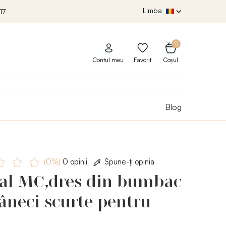
Limba
17
0
Contul meu
Favorit
Coșul
Blog
(0%)
0 opinii
Spune-ţi opinia
al MC,dres din bumbac
neci scurte pentru