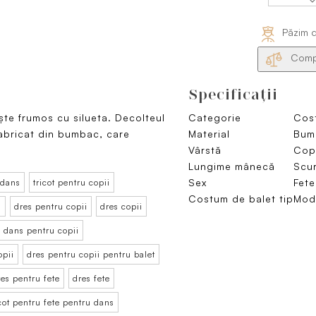
Păzim d
Compa
Specificaţii
te frumos cu silueta. Decolteul
Categorie
Cos
fabricat din bumbac, care
Material
Bum
Vârstă
Copi
Lungime mânecă
Scur
Sex
Fete
 dans
tricot pentru copii
Costum de balet tip
Mode
i
dres pentru copii
dres copii
u dans pentru copii
opii
dres pentru copii pentru balet
res pentru fete
dres fete
icot pentru fete pentru dans