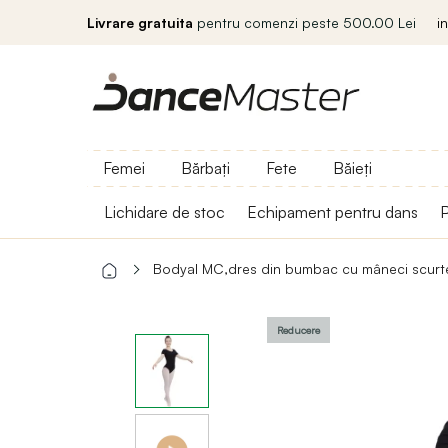
Livrare gratuita
pentru comenzi peste 500.00 Lei
i
Femei
Bărbați
Fete
Băieți
Lichidare de stoc
Echipament pentru dans
P
Bodyal MC,dres din bumbac cu mâneci scurte
Reducere