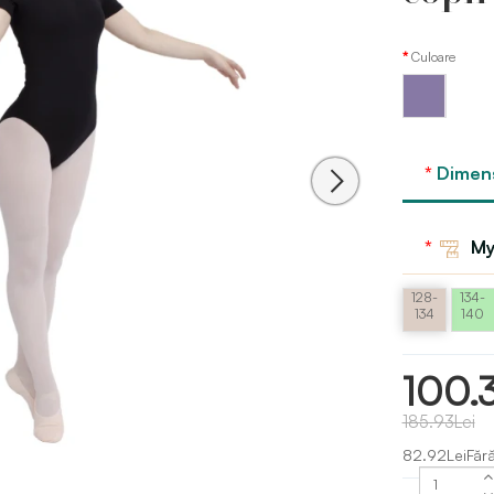
Culoare
Violet -
lavanda
deschisă
Dimens
My
128-
134-
134
140
100.
185.93Lei
82.92LeiFăr