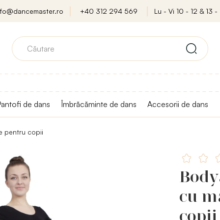
nfo@dancemaster.ro
+40 312 294 569
Lu - Vi 10 - 12 & 13 - 
antofi de dans
Îmbrăcăminte de dans
Accesorii de dans
 pentru copii
Body
cu mâ
copii