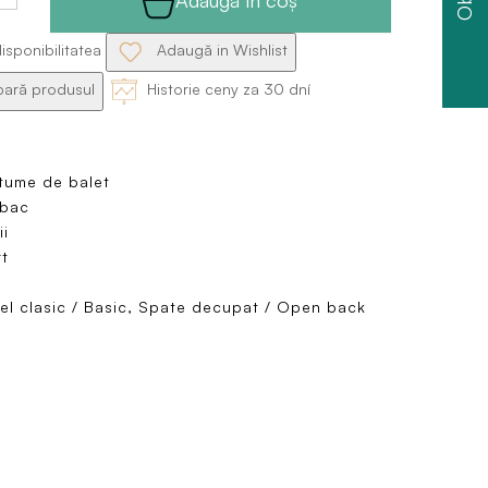
isponibilitatea
Adaugă in Wishlist
ră produsul
Historie ceny za 30 dní
tume de balet
bac
i
t
l clasic / Basic, Spate decupat / Open back