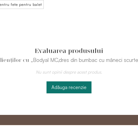
entru fete pentru balet
Evaluarea produsului
„Bodyal MC,dres din bumbac cu mâneci scurte 
clienților cu
Nu sunt opinii despre acest produs.
Adăuga recenzie