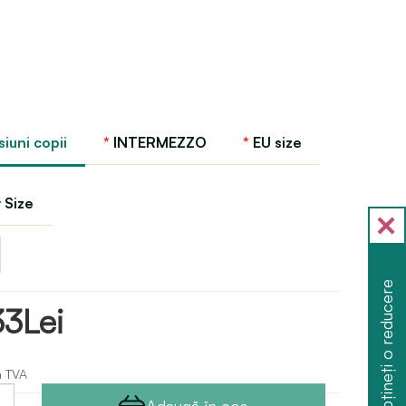
iuni copii
INTERMEZZO
EU size
 Size
Obțineți o reducere
33Lei
ă TVA
Adaugă în coş