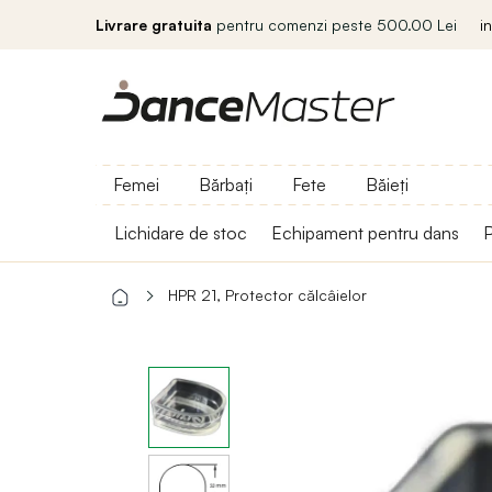
Livrare gratuita
pentru comenzi peste 500.00 Lei
i
Femei
Bărbați
Fete
Băieți
Lichidare de stoc
Echipament pentru dans
P
HPR 21, Protector călcâielor