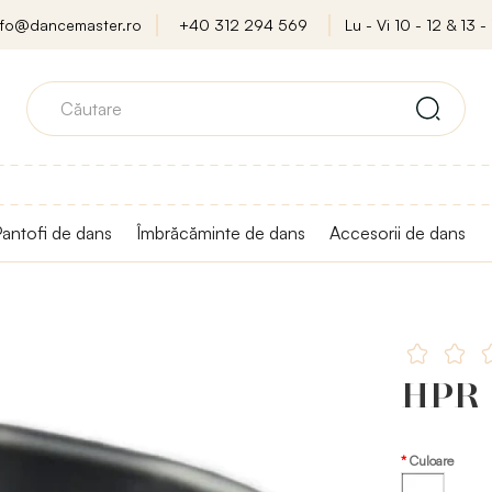
nfo@dancemaster.ro
+40 312 294 569
Lu - Vi 10 - 12 & 13 - 
antofi de dans
Îmbrăcăminte de dans
Accesorii de dans
HPR 2
Culoare
Transparent