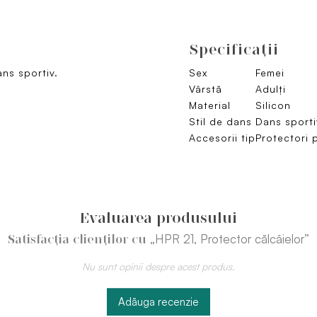
Specificaţii
ans sportiv.
Sex
Femei
Vârstă
Adulți
Material
Silicon
Stil de dans
Dans sporti
Accesorii tip
Protectori 
Evaluarea produsului
„HPR 21, Protector călcâielor”
Satisfacția clienților cu
Nu sunt opinii despre acest produs.
Adăuga recenzie