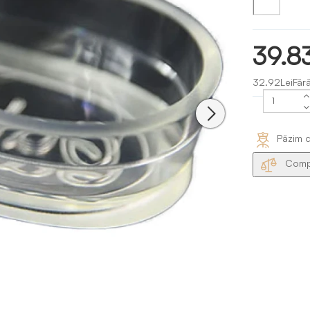
39.8
32.92LeiFăr
Păzim d
Compa