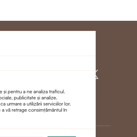
Clienţi
Alăturați - vă cu
noi
 și pentru a ne analiza traficul.
ciale, publicitate și analize.
urmare a utilizării serviciilor lor.
de a vă retrage consimțământul în