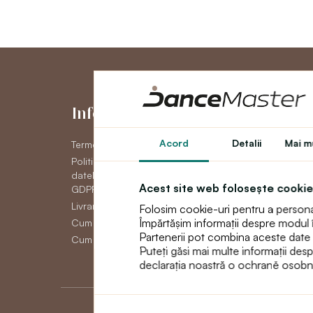
Informaţii
Contul me
Acord
Detalii
Mai mu
Termeni și condiții generale
Contul meu
Politica de confidențial a
Istoric comenzi
datelor cu caracter personal
Newsletter
Acest site web folosește cookie
GDPR
Livrare
Folosim cookie-uri pentru a personali
Împărtășim informații despre modul în 
Cum să plătească
Partenerii pot combina aceste date cu 
Cum să faci un retur
Puteți găsi mai multe informații des
declarația noastră o ochraně osobn