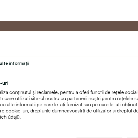
u
Programul de
Servicii 
Master
lte informaţii
Contact
Program de fidelitate
text_faq
Program pentru profesori
Returnări
-uri
Student
Harta sitului
za conținutul și reclamele, pentru a oferi funcții de rețele sociale
Teatru
care utilizați site-ul nostru cu partenerii noștri pentru rețelele so
alte informații pe care le-ați furnizat sau pe care le-ați obținut ca 
pre cookie-uri, drepturile dumneavoastră de utilizator și dreptul 
ích údajů.