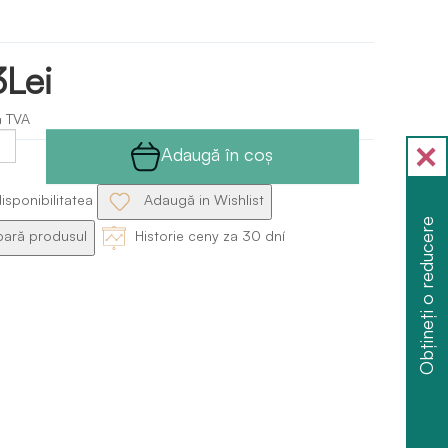
3Lei
ă TVA
Adaugă în coş
isponibilitatea
Adaugă in Wishlist
Obțineți o reducere
ră produsul
Historie ceny za 30 dní