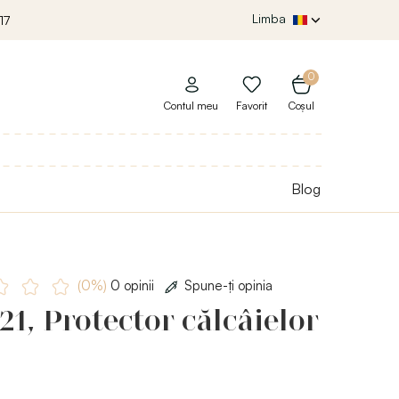
Limba
17
0
Contul meu
Favorit
Coșul
Blog
(0%)
0 opinii
Spune-ţi opinia
1, Protector călcâielor