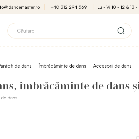
nfo@dancemaster.ro
+40 312 294 569
Lu - Vi 10 - 12 & 13 - 
antofi de dans
Îmbrăcăminte de dans
Accesorii de dans
ans, îmbrăcăminte de dans și
i de dans