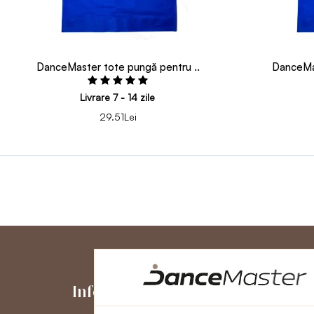
DanceMaster tote pungă pentru ..
DanceMas
Livrare 7 - 14 zile
29.51Lei
Informaţii
Contul me