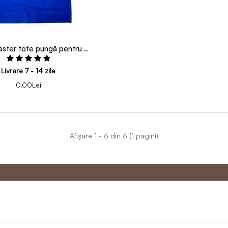
ter tote pungă pentru ..
Livrare 7 - 14 zile
0.00Lei
Afişare 1 - 6 din 6 (1 pagini)
u
Programul de
Servicii 
Master