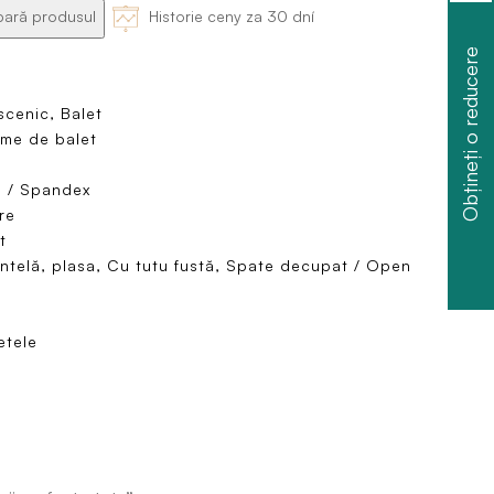
ră produsul
Historie ceny za 30 dní
Obțineți o reducere
scenic, Balet
me de balet
n / Spandex
re
t
ntelă, plasa, Cu tutu fustă, Spate decupat / Open
etele