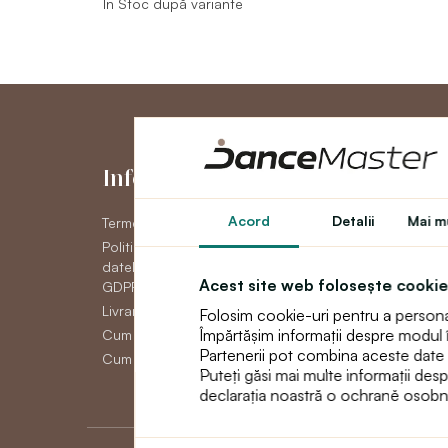
În Stoc după variante
Informaţii
Contul me
Acord
Detalii
Mai mu
Termeni și condiții generale
Contul meu
Politica de confidențial a
Istoric comenzi
datelor cu caracter personal
Newsletter
Acest site web folosește cookie
GDPR
Livrare
Folosim cookie-uri pentru a personali
Împărtășim informații despre modul în 
Cum să plătească
Partenerii pot combina aceste date cu 
Cum să faci un retur
Puteți găsi mai multe informații des
declarația noastră o ochraně osobn