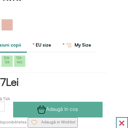
Roz
Capezio
iuni copii
EU size
My Size
128-
134-
134
140
7Lei
ă TVA
Adaugă în coş
isponibilitatea
Adaugă in Wishlist