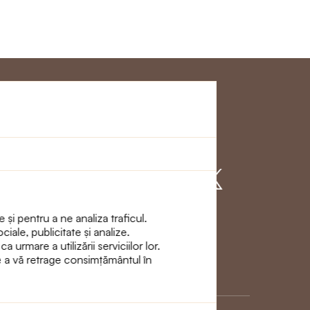
Clienţi
Alăturați - vă cu
noi
 și pentru a ne analiza traficul.
ciale, publicitate și analize.
urmare a utilizării serviciilor lor.
de a vă retrage consimțământul în