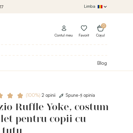
Limba
17
0
Contul meu
Favorit
Coșul
Blog
(100%)
2 opinii
Spune-ţi opinia
io Ruffle Yoke, costum
let pentru copii cu
 tutu