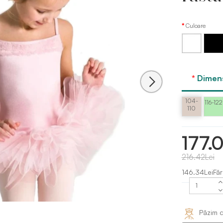
Culoare
Negru
Alb
Dimens
104-
116-122
110
177.0
216.42Lei
146.34LeiFăr
Păzim d