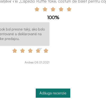
„Capezio Ruffle Yoke, costum de balet pentru cop
enților cu
100%
bok bol presne taký, ako bolo
entované a deklarované na
nke predajcu.
Andrea 08.01.2021
Adăuga recenzie