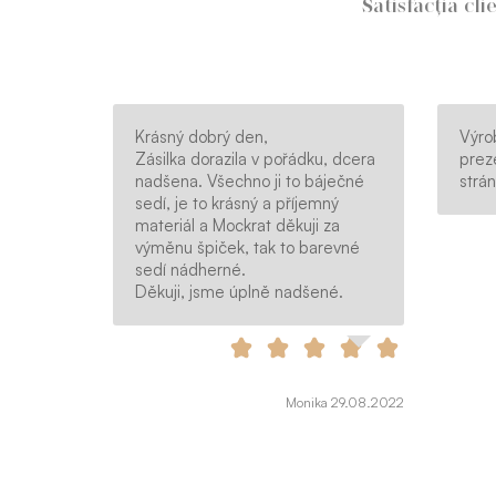
Satisfacția cli
Krásný dobrý den,
Výro
Zásilka dorazila v pořádku, dcera
prez
nadšena. Všechno ji to báječné
strá
sedí, je to krásný a příjemný
materiál a Mockrat děkuji za
výměnu špiček, tak to barevné
sedí nádherné.
Děkuji, jsme úplně nadšené.
Monika 29.08.2022