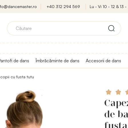
nfo@dancemaster.ro
+40 312 294 569
Lu - Vi 10 - 12 & 13 - 
antofi de dans
Îmbrăcăminte de dans
Accesorii de dans
copii cu fusta tutu
Capez
de ba
fusta