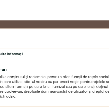
u
Programul de
Servicii 
Master
lte informaţii
Contact
Program de fidelitate
text_faq
Program pentru profesori
Returnări
-uri
Student
Harta sitului
za conținutul și reclamele, pentru a oferi funcții de rețele sociale
Teatru
care utilizați site-ul nostru cu partenerii noștri pentru rețelele so
alte informații pe care le-ați furnizat sau pe care le-ați obținut ca 
pre cookie-uri, drepturile dumneavoastră de utilizator și dreptul 
ích údajů.