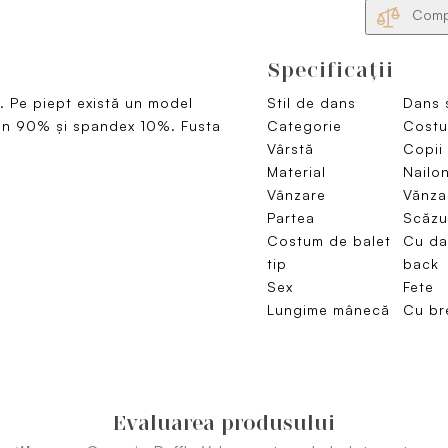
Compa
Specificaţii
. Pe piept există un model
Stil de dans
Dans 
ilon 90% și spandex 10%. Fusta
Categorie
Costu
Vârstă
Copii
Material
Nailo
Vânzare
Vănza
Partea
Scăzu
Costum de balet
Cu da
tip
back
Sex
Fete
Lungime mânecă
Cu br
Evaluarea produsului