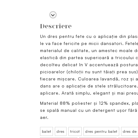
Descriere
Un dres pentru fete cu o aplicație din plas
le va face fericite pe micii dansatori. Fetel
materialul de calitate, un amestec moale d
elastică din partea superioară a tricoului
decolteu delicat în V accentuează postura 
picioarelor (chiloții nu sunt tăiați prea sus
fiecare mișcare. Culoarea lavandă, roz și 
dans are o aplicație de stele strălucitoar
aplicare. Arată simplu, elegant și mai pre
Material 88% poliester și 12% spandex, p
se spală manual cu un detergent ușor fără 
aer.
balet
dres
tricot
dres pentru balet
dres de