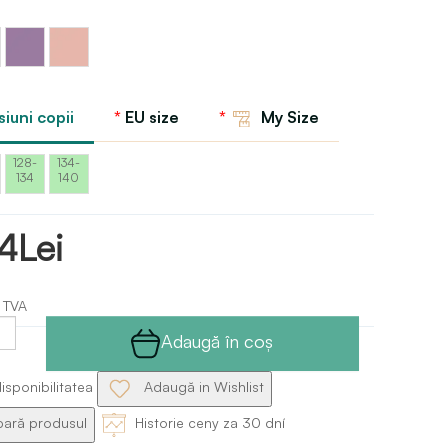
u
Lavanda
Roz
o
iuni copii
EU size
My Size
128-
134-
134
140
4Lei
ă TVA
Adaugă în coş
isponibilitatea
Adaugă in Wishlist
ră produsul
Historie ceny za 30 dní