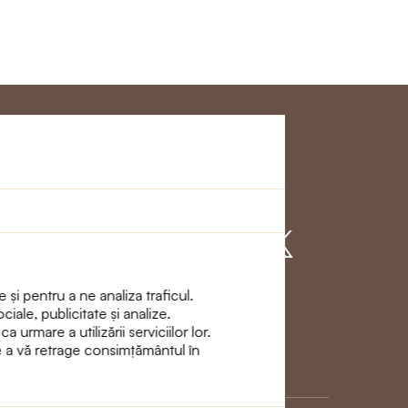
Clienţi
Alăturați - vă cu
noi
 și pentru a ne analiza traficul.
ciale, publicitate și analize.
urmare a utilizării serviciilor lor.
de a vă retrage consimțământul în