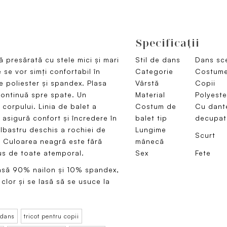
Specificaţii
ă presărată cu stele mici și mari
Stil de dans
Dans sce
e se vor simți confortabil în
Categorie
Costume
e poliester și spandex. Plasa
Vârstă
Copii
 continuă spre spate. Un
Material
Polyeste
corpului. Linia de balet a
Costum de
Cu dante
) asigură confort și încredere în
balet tip
decupat
albastru deschis a rochiei de
Lungime
Scurt
e. Culoarea neagră este fără
mânecă
sus de toate atemporal.
Sex
Fete
lasă 90% nailon și 10% spandex,
clor și se lasă să se usuce la
 dans
tricot pentru copii