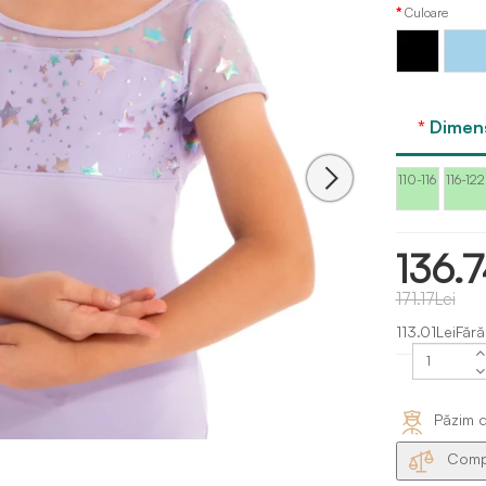
Culoare
Albastr
Negru
închis
Capezi
Dimens
110-116
116-122
136.7
171.17Lei
113.01LeiFăr
Păzim d
Compa