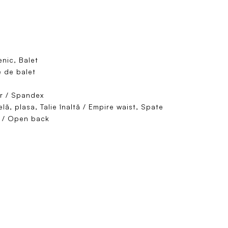
nic, Balet
 de balet
r / Spandex
lă, plasa, Talie înaltă / Empire waist, Spate
 / Open back