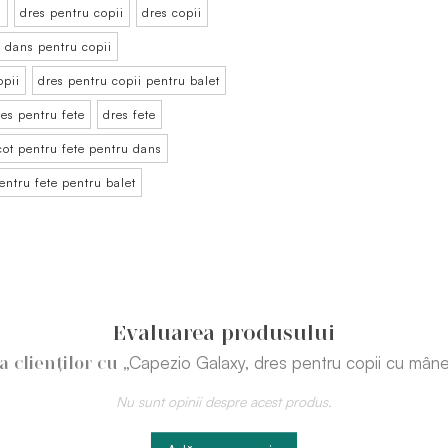
i
dres pentru copii
dres copii
u dans pentru copii
opii
dres pentru copii pentru balet
res pentru fete
dres fete
icot pentru fete pentru dans
entru fete pentru balet
Evaluarea produsului
„Capezio Galaxy, dres pentru copii cu mân
ia clienților cu
Nu sunt opinii despre acest produs.