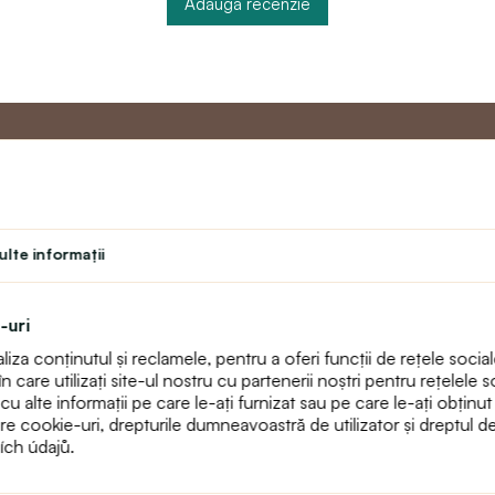
Adăuga recenzie
u
Programul de
Servicii 
Master
lte informaţii
Contact
Program de fidelitate
text_faq
Program pentru profesori
Returnări
-uri
Student
Harta sitului
za conținutul și reclamele, pentru a oferi funcții de rețele sociale
Teatru
care utilizați site-ul nostru cu partenerii noștri pentru rețelele so
alte informații pe care le-ați furnizat sau pe care le-ați obținut ca 
pre cookie-uri, drepturile dumneavoastră de utilizator și dreptul 
ích údajů.