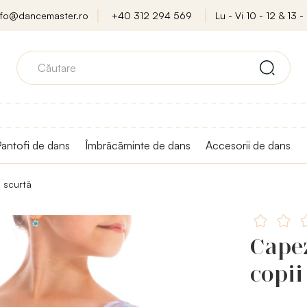
nfo@dancemaster.ro
+40 312 294 569
Lu - Vi 10 - 12 & 13 - 
antofi de dans
Îmbrăcăminte de dans
Accesorii de dans
 scurtă
Capez
copii