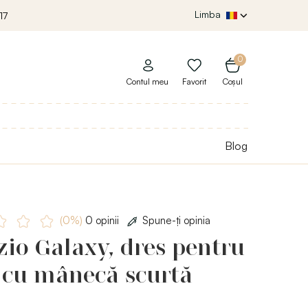
Limba
17
0
Contul meu
Favorit
Coșul
Blog
(0%)
0 opinii
Spune-ţi opinia
io Galaxy, dres pentru
 cu mânecă scurtă