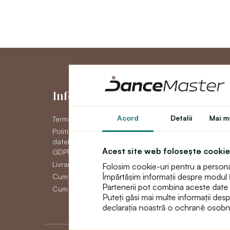
Informaţii
Contul me
Acord
Detalii
Mai mu
Termeni și condiții generale
Contul meu
Politica de confidențial a
Istoric comenzi
datelor cu caracter personal
Newsletter
Acest site web folosește cookie
GDPR
Livrare
Folosim cookie-uri pentru a personali
Împărtășim informații despre modul în 
Cum să plătească
Partenerii pot combina aceste date cu 
Cum să faci un retur
Puteți găsi mai multe informații des
declarația noastră o ochraně osobn