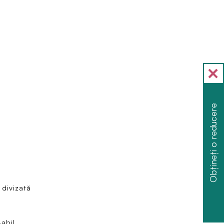
Obțineți o reducere
 divizată
abil