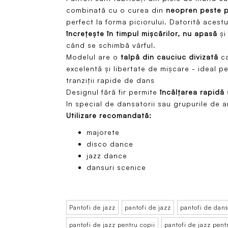
combinată cu o curea din
neopren peste p
perfect la forma piciorului. Datorită acestu
încrețește în timpul mișcărilor, nu apasă
și
când se schimbă vârful.
Modelul are o
talpă din cauciuc divizată
ca
excelentă și libertate de mișcare - ideal p
tranziții rapide de dans
Designul fără fir permite
încălțarea rapidă 
în special de dansatorii sau grupurile de 
Utilizare recomandată:
majorete
disco dance
jazz dance
dansuri scenice
Pantofi de jazz
pantofi de jazz
pantofi de dans
pantofi de jazz pentru copii
pantofi de jazz pent