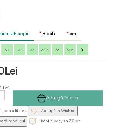
iuni UE copii
Bloch
cm
30
31
32
32.5
33
33.5
0Lei
ă TVA
Adaugă în coş
isponibilitatea
Adaugă in Wishlist
ră produsul
Historie ceny za 30 dní