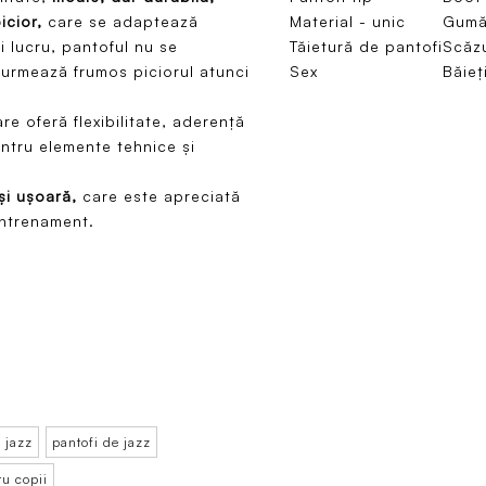
icior,
care se adaptează
Material - unic
Gum
i lucru, pantoful nu se
Tăietură de pantofi
Scăz
 urmează frumos piciorul atunci
Sex
Băieț
re oferă flexibilitate, aderență
entru elemente tehnice și
și ușoară,
care este apreciată
antrenament.
 jazz
pantofi de jazz
ru copii