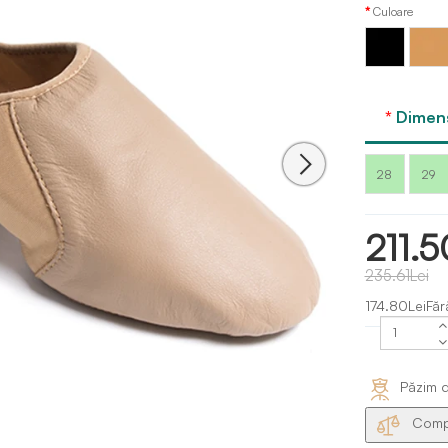
Culoare
Negru
Tan
Dimens
28
29
211.5
235.61Lei
174.80LeiFăr
Păzim d
Compa