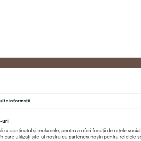
u
Programul de
Servicii 
Master
lte informaţii
Contact
Program de fidelitate
text_faq
Program pentru profesori
Returnări
-uri
Student
Harta sitului
za conținutul și reclamele, pentru a oferi funcții de rețele sociale
Teatru
care utilizați site-ul nostru cu partenerii noștri pentru rețelele so