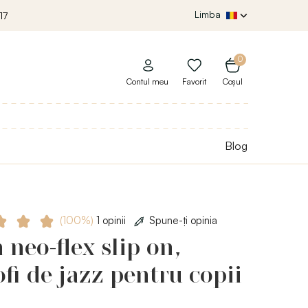
Limba
17
0
Contul meu
Favorit
Coșul
Blog
(100%)
1 opinii
Spune-ţi opinia
 neo-flex slip on,
fi de jazz pentru copii