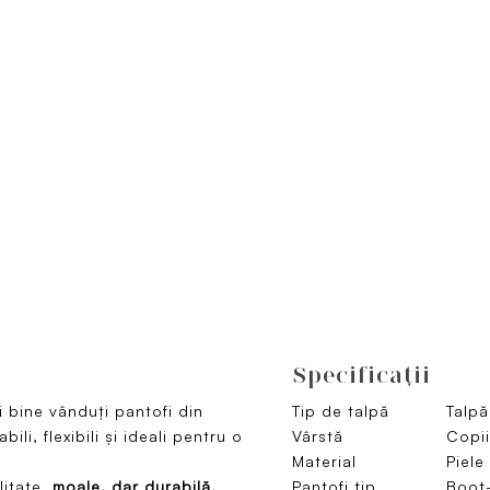
Specificaţii
i bine vânduți pantofi din
Tip de talpă
Talpă
ili, flexibili și ideali pentru o
Vârstă
Copii
Material
Piele
litate,
moale, dar durabilă,
Pantofi tip
Boot-