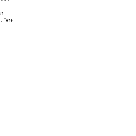
ă
ut
i, Fete