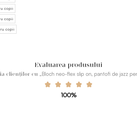
ru copii
ru copii
ru copii
Evaluarea produsului
„Bloch neo-flex slip on, pantofi de jazz pen
ția clienților cu
100%