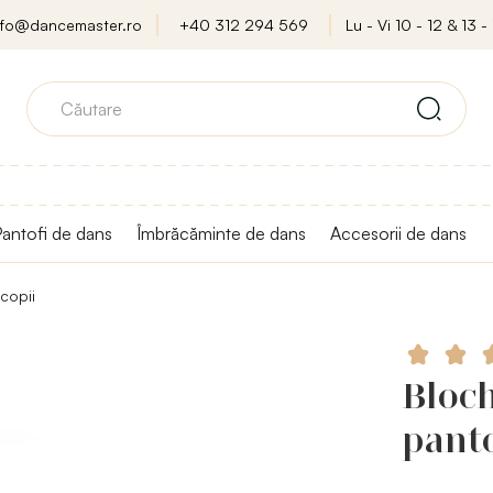
nfo@dancemaster.ro
+40 312 294 569
Lu - Vi 10 - 12 & 13 - 
antofi de dans
Îmbrăcăminte de dans
Accesorii de dans
 copii
Bloch
panto