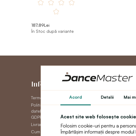
187.89Lei
În Stoc după variante
Informaţii
Contul me
Acord
Detalii
Mai mu
Termeni și condiții generale
Contul meu
Politica de confidențial a
Istoric comenzi
datelor cu caracter personal
Newsletter
Acest site web folosește cookie
GDPR
Livrare
Folosim cookie-uri pentru a personali
Împărtășim informații despre modul în 
Cum să plătească