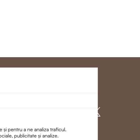
Clienţi
Alăturați - vă cu
noi
 și pentru a ne analiza traficul.
ciale, publicitate și analize.