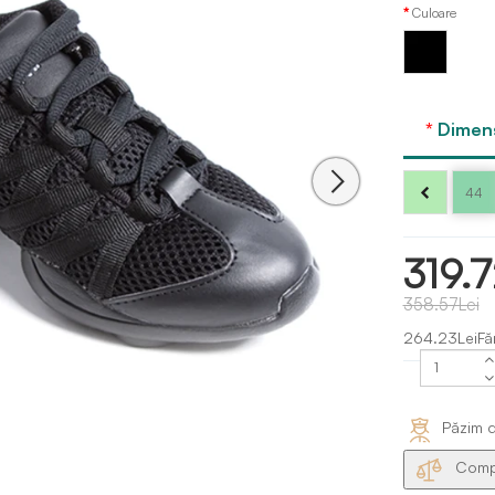
Culoare
Negru
Dimens
44
319.7
358.57Lei
264.23LeiFă
Păzim d
Compa