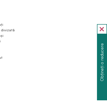
ți
 divizată
și
i
Obțineți o reducere
ut