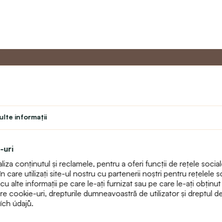
u
Programul de
Servicii 
Master
lte informaţii
Contact
Program de fidelitate
text_faq
Program pentru profesori
Returnări
-uri
Student
Harta sitului
za conținutul și reclamele, pentru a oferi funcții de rețele sociale
Teatru
care utilizați site-ul nostru cu partenerii noștri pentru rețelele so
alte informații pe care le-ați furnizat sau pe care le-ați obținut ca 
pre cookie-uri, drepturile dumneavoastră de utilizator și dreptul 
ích údajů.