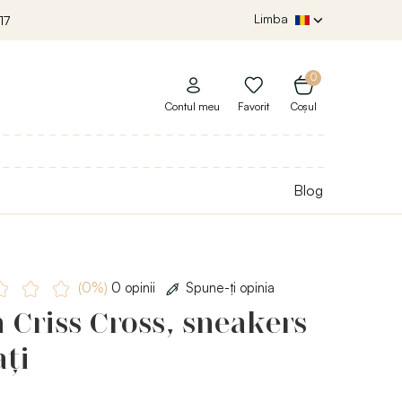
Limba
17
0
Contul meu
Favorit
Coșul
Blog
(0%)
0 opinii
Spune-ţi opinia
 Criss Cross, sneakers
ți