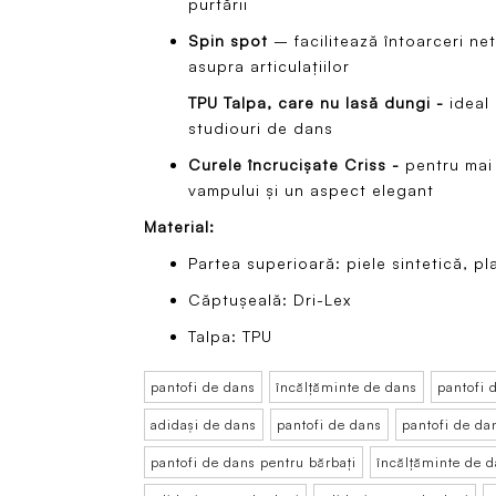
purtării
Spin spot
– facilitează întoarceri net
asupra articulațiilor
TPU Talpa, care nu lasă dungi -
ideal
studiouri de dans
Curele încrucișate Criss -
pentru mai 
vampului și un aspect elegant
Material:
Partea superioară: piele sintetică, pl
Căptușeală: Dri-Lex
Talpa: TPU
pantofi de dans
încălțăminte de dans
pantofi 
adidași de dans
pantofi de dans
pantofi de da
pantofi de dans pentru bărbați
încălțăminte de d