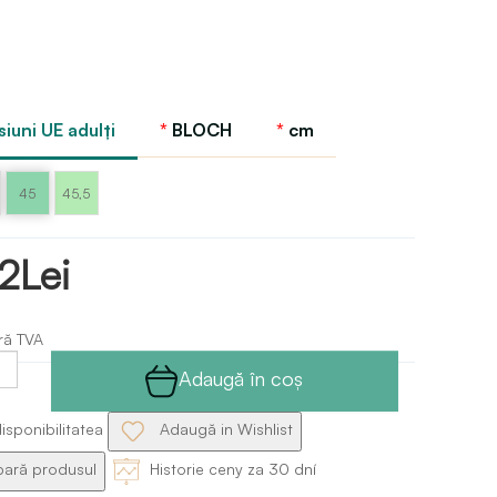
iuni UE adulți
BLOCH
cm
45
45,5
2Lei
ră TVA
Adaugă în coş
isponibilitatea
Adaugă in Wishlist
ră produsul
Historie ceny za 30 dní