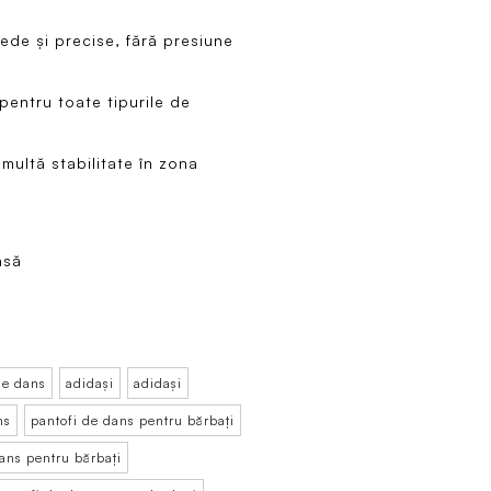
ede și precise, fără presiune
 pentru toate tipurile de
multă stabilitate în zona
asă
de dans
adidași
adidași
ns
pantofi de dans pentru bărbați
ans pentru bărbați