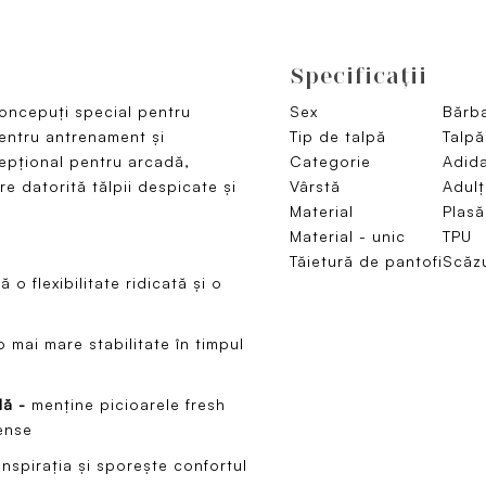
Specificaţii
concepuți special pentru
Sex
Bărba
pentru antrenament și
Tip de talpă
Talpă
epțional pentru arcadă,
Categorie
Adida
re datorită tălpii despicate și
Vârstă
Adulț
Material
Plasă
Material - unic
TPU
Tăietură de pantofi
Scăz
 o flexibilitate ridicată și o
o mai mare stabilitate în timpul
lă -
menține picioarele fresh
tense
nspirația și sporește confortul