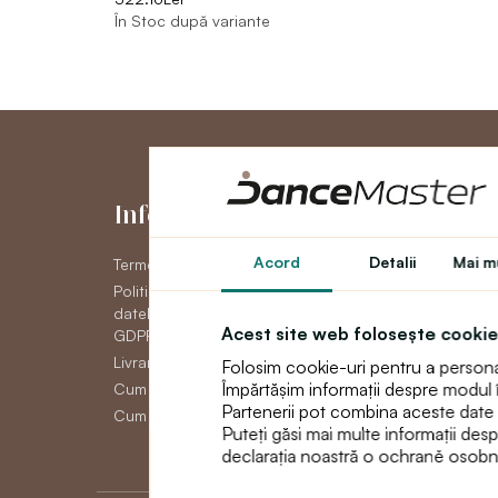
În Stoc după variante
Informaţii
Contul me
Acord
Detalii
Mai mu
Termeni și condiții generale
Contul meu
Politica de confidențial a
Istoric comenzi
datelor cu caracter personal
Newsletter
Acest site web folosește cookie
GDPR
Livrare
Folosim cookie-uri pentru a personali
Împărtășim informații despre modul în 
Cum să plătească
Partenerii pot combina aceste date cu 
Cum să faci un retur
Puteți găsi mai multe informații des
declarația noastră o ochraně osobn