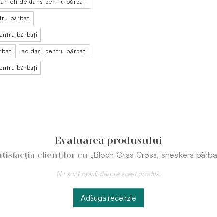
pantofi de dans pentru bărbați
tru bărbați
entru bărbați
rbați
adidași pentru bărbați
entru bărbați
Evaluarea produsului
„Bloch Criss Cross, sneakers bărba
atisfacția clienților cu
Nu sunt opinii despre acest produs.
Adăuga recenzie