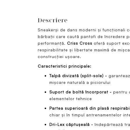
Descriere
Sneakerși de dans moderni și funcționali 
bărbații care caută pantofi de încredere 
performanță.
Criss Cross
oferă suport exc
respirabilitate și libertate maximă de mișca
construcției ușoare.
Caracteristici principale:
Talpă divizată (split-sole) -
garantează
mișcare naturală a piciorului
Suport de boltă încorporat -
pentru 
elementelor tehnice
Partea superioară din plasă respirabi
chiar și în timpul antrenamentelor in
Dri-Lex căptușeală -
îndepărtează tra