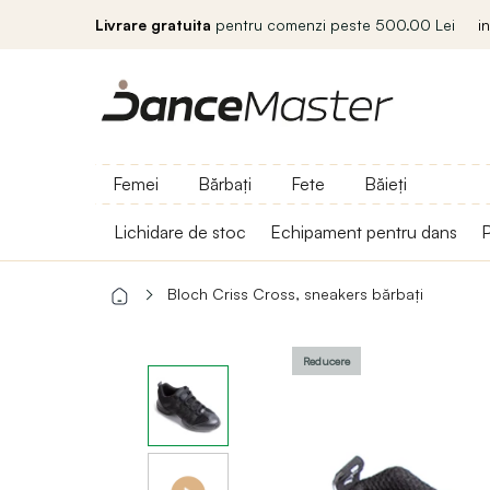
Livrare gratuita
pentru comenzi peste 500.00 Lei
i
Femei
Bărbați
Fete
Băieți
Lichidare de stoc
Echipament pentru dans
P
Bloch Criss Cross, sneakers bărbați
Reducere