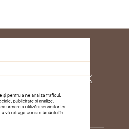
Clienţi
Alăturați - vă cu
noi
 și pentru a ne analiza traficul.
ciale, publicitate și analize.
urmare a utilizării serviciilor lor.
de a vă retrage consimțământul în