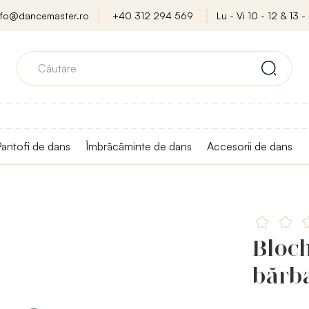
nfo@dancemaster.ro
+40 312 294 569
Lu - Vi 10 - 12 & 13 - 
antofi de dans
Îmbrăcăminte de dans
Accesorii de dans
Bloch
bărba