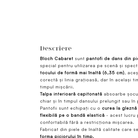
Descriere
Bloch Cabaret
sunt
pantofi de dans din p
special pentru utilizarea pe scenă și spec
tocului de formă mai înaltă (6,35 cm)
, aceș
corectă și linia grațioasă, dar în același t
timpul mișcării.
Talpa interioară capitonată
absoarbe șocur
chiar și în timpul dansului prelungit sau în
Pantofii sunt echipați cu o
curea la gleznă
flexibilă pe o bandă elastică
- acest lucru 
confortabilă fără a restricționa mișcarea.
Fabricat din piele de înaltă calitate care s
forma piciorului în timp.