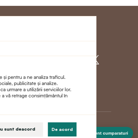
Clienţi
Alăturați - vă cu
noi
 și pentru a ne analiza traficul.
ciale, publicitate și analize.
urmare a utilizării serviciilor lor.
de a vă retrage consimțământul în
u sunt deacord
De acord
Asistent cumparaturi