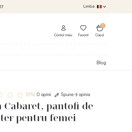
Limba
17
0
Contul meu
Favorit
Coșul
Blog
(0%)
0 opinii
Spune-ţi opinia
 Cabaret, pantofi de
ter pentru femei