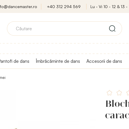
nfo@dancemaster.ro
+40 312 294 569
Lu - Vi 10 - 12 & 13 - 
antofi de dans
Îmbrăcăminte de dans
Accesorii de dans
mei
Bloch
carac