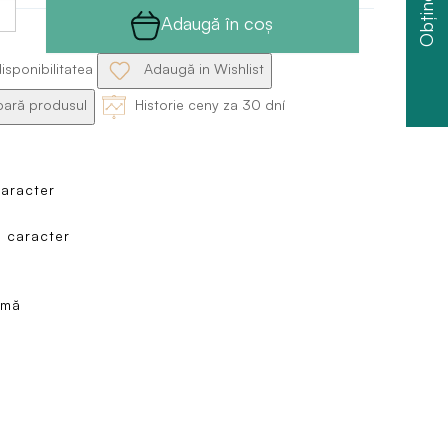
Adaugă în coş
isponibilitatea
Adaugă in Wishlist
ră produsul
Historie ceny za 30 dní
aracter
e caracter
amă