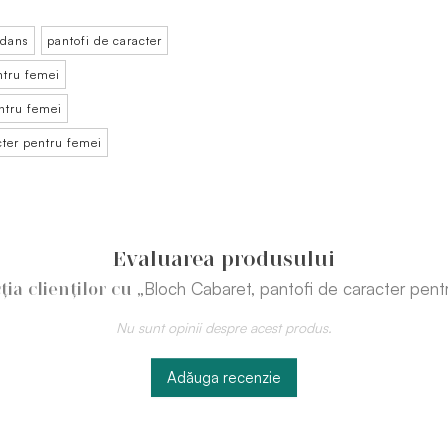
 dans
pantofi de caracter
ntru femei
ntru femei
cter pentru femei
Evaluarea produsului
„Bloch Cabaret, pantofi de caracter pent
ția clienților cu
Nu sunt opinii despre acest produs.
Adăuga recenzie