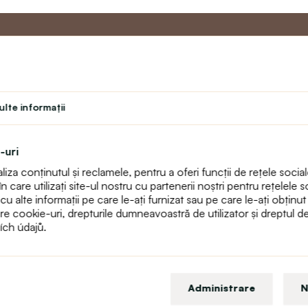
u
Programul de
Servicii 
Master
lte informaţii
Contact
Program de fidelitate
text_faq
Program pentru profesori
Returnări
-uri
Student
Harta sitului
za conținutul și reclamele, pentru a oferi funcții de rețele sociale
Teatru
care utilizați site-ul nostru cu partenerii noștri pentru rețelele so
alte informații pe care le-ați furnizat sau pe care le-ați obținut ca 
pre cookie-uri, drepturile dumneavoastră de utilizator și dreptul 
ích údajů.
Administrare
N