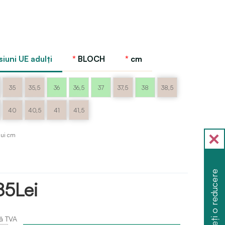
iuni UE adulți
BLOCH
cm
35
35,5
36
36,5
37
37,5
38
38,5
40
40,5
41
41,5
lui cm
Obțineți o reducere
85Lei
ă TVA