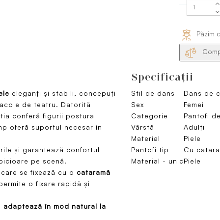
Păzim d
Compa
Specificaţii
iele
eleganți și stabili, concepuți
Stil de dans
Dans de c
tacole de teatru. Datorită
Sex
Femei
tia conferă figurii postura
Categorie
Pantofi d
imp oferă suportul necesar în
Vârstă
Adulți
Material
Piele
ile și garantează confortul
Pantofi tip
Cu catar
 picioare pe scenă.
Material - unic
Piele
care se fixează cu o
cataramă
permite o fixare rapidă și
e
adaptează în mod natural la