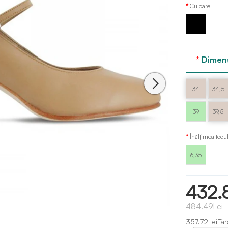
Culoare
Negru
Dimens
34
34,5
39
39,5
Înălțimea tocu
6,35
432.
484.49Lei
357.72LeiFăr