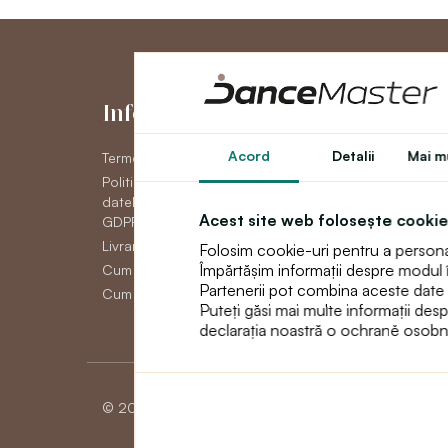
Informaţii
Contul me
Acord
Detalii
Mai mu
Termeni și condiții generale
Contul meu
Politica de confidențial a
Istoric comenzi
datelor cu caracter personal
Newsletter
Acest site web folosește cookie
GDPR
Livrare
Folosim cookie-uri pentru a personali
Împărtășim informații despre modul în 
Cum să plătească
Partenerii pot combina aceste date cu 
Cum să faci un retur
Puteți găsi mai multe informații des
declarația noastră o ochraně osobn
© 2026 Dancemaster