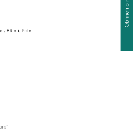
Obțineți o reducere
i, Băieți, Fete
are”