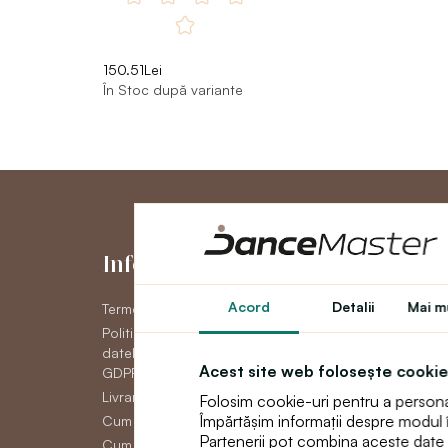
150.51Lei
În Stoc după variante
Informaţii
Contul me
Acord
Detalii
Mai mu
Termeni și condiții generale
Contul meu
Politica de confidențial a
Istoric comenzi
datelor cu caracter personal
Newsletter
Acest site web folosește cookie
GDPR
Livrare
Folosim cookie-uri pentru a personali
Împărtășim informații despre modul în 
Cum să plătească
Partenerii pot combina aceste date cu 
Cum să faci un retur