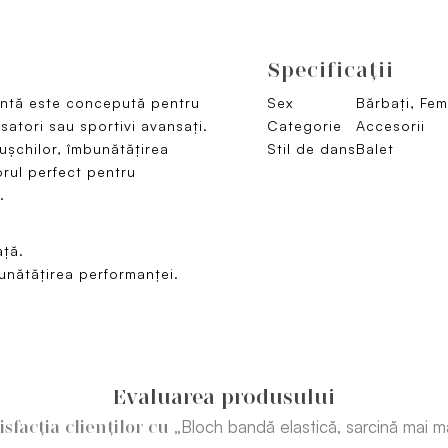
Specificaţii
tentă este concepută pentru
Sex
Bărbați, Feme
satori sau sportivi avansați.
Categorie
Accesorii
ușchilor, îmbunătățirea
Stil de dans
Balet
torul perfect pentru
.
ață.
bunătățirea performanței.
Evaluarea produsului
„Bloch bandă elastică, sarcină mai m
isfacția clienților cu