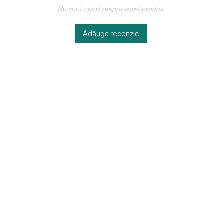
Nu sunt opinii despre acest produs.
Adăuga recenzie