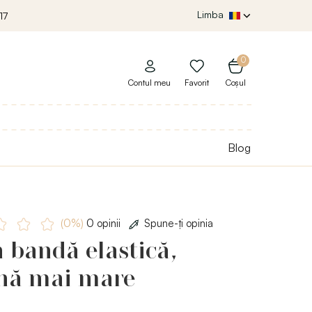
Limba
17
0
Contul meu
Favorit
Coșul
Blog
(0%)
0 opinii
Spune-ţi opinia
 bandă elastică,
ină mai mare