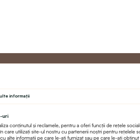
u
Programul de
Servicii 
Master
lte informaţii
Contact
Program de fidelitate
text_faq
Program pentru profesori
Returnări
-uri
Student
Harta sitului
za conținutul și reclamele, pentru a oferi funcții de rețele sociale
Teatru
care utilizați site-ul nostru cu partenerii noștri pentru rețelele so
alte informații pe care le-ați furnizat sau pe care le-ați obținut ca 