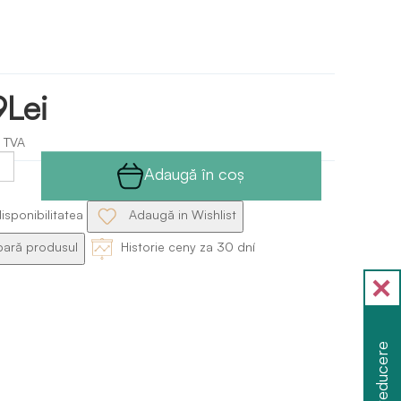
9Lei
 TVA
Adaugă în coş
isponibilitatea
Adaugă in Wishlist
ră produsul
Historie ceny za 30 dní