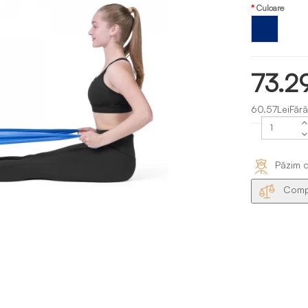
Culoare
Albastru
- royal
73.2
60.57LeiFără
Păzim d
Compa