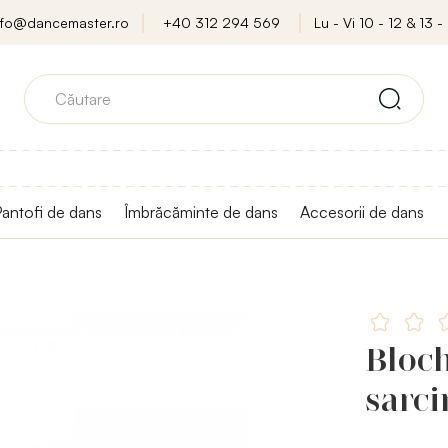
nfo@dancemaster.ro
+40 312 294 569
Lu - Vi 10 - 12 & 13 - 
antofi de dans
Îmbrăcăminte de dans
Accesorii de dans
Bloch
sarc