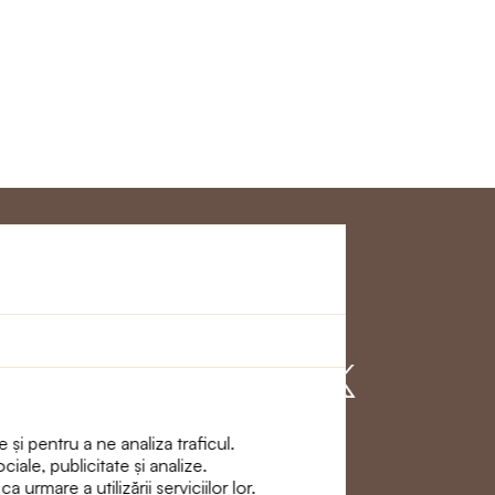
Clienţi
Alăturați - vă cu
noi
 și pentru a ne analiza traficul.
ciale, publicitate și analize.
urmare a utilizării serviciilor lor.