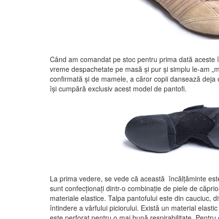
Când am comandat pe stoc pentru prima dată aceste în
vreme despachetate pe masă și pur şi simplu le-am „m
confirmată și de mamele, a căror copii dansează deja de
îşi cumpără exclusiv acest model de pantofi.
La prima vedere, se vede că această încălțăminte este 
sunt confecționați dintr-o combinație de piele de căprio
materiale elastice. Talpa pantofului este din cauciuc, 
întindere a vârfului piciorului. Există un material elastic
este perforat pentru o mai bună respirabilitate. Pentru