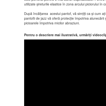
utilizate şireturile elastice în zona arcului piciorului în
După încălțarea acestui pantof, vă simțiți ca și cum ați 
pantofii de jazz vă oferă protecție împotriva alunecări
picioarele împotriva micilor abraziuni.
Pentru o descriere mai ilustrativă, urmăriți videocl