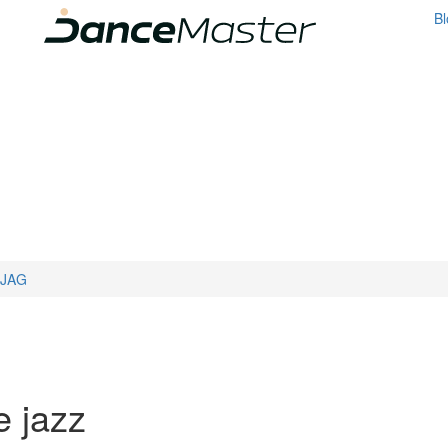
Bl
o JAG
e jazz