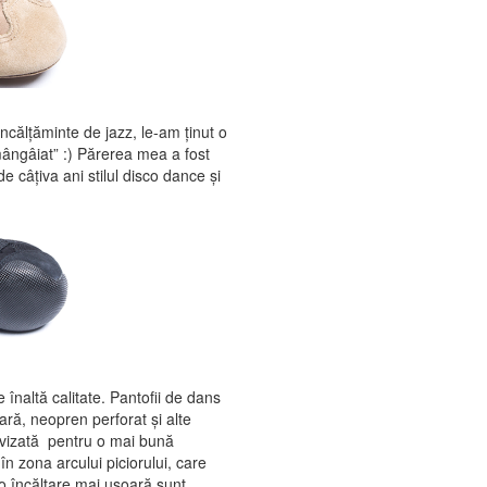
călțăminte de jazz, le-am ţinut o
ângâiat” :) Părerea mea a fost
 câţiva ani stilul disco dance şi
înaltă calitate. Pantofii de dans
ară, neopren perforat și alte
divizată pentru o mai bună
 în zona arcului piciorului, care
 o încălţare mai uşoară sunt