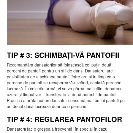
TIP # 3: SCHIMBAȚI-VĂ PANTOFII
Recomandăm dansatorilor să folosească cel puțin două
perechi de pantofi pentru un stil de dans. Dansatorul are
posibilitatea de a schimba pantofii între ore și în timp ce o
pereche de pantofi se recuperează-uscând, cealaltă pereche
lucrează. În cele din urmă, vi se va părea mai ieftin, deoarece
uzura și timpul vor fi transferate la două perechi de pantofi.
Practica a arătat că un dansator consumă mai puțini pantofi pe
an decât dacă lucrează doar cu o pereche.
TIP # 4: REGLAREA PANTOFILOR
Dansatorii fac o greșeală frecventă, în special în cazul