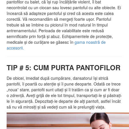
pantofilor cu balet, că își rup încălțările violent, îl bat
necontrolat cu un ciocan sau lovesc pantoful cu alte obiecte. Ei
încearcă să adapteze pantoful și cred că acesta este calea
corectă. Vă recomandăm să mergeți foarte ușor. Pantoful
trebuie să se îmbine cu piciorul în mod natural în timpul
antrenamentului. Perioada de valabilitate este redusă
semnificativ prin forță și abuz. Echipamentele de protecție,
medicale și de curățare se găsesc în
gama noastră de
accesorii.
TIP # 5: CUM PURTA PANTOFILOR
De obicei, imediat după cumpărare, dansatorul își strică
pantofii, îi poartă cu atenție și îi pune deoparte. Odată ce trece
„noua” stare, pantofii sunt uitați și îi tratăm ca și cum ar fi doar
o zdrență. Aveți grijă de ele tot timpul, transportați-le și păstrați-
le în siguranță. Depozitați-le departe de alți pantofi, astfel încât
să nu vă mirosiți și să vedeți cum să le prelungiți viața.