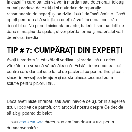
În cazul în care pantofii vă vor fi murdari sau deteriorați, folosiți
numai produse de curățat și materiale de reparație
recomandate de experți și potrivite tipului de încălțăminte. Dacă
optați pentru o altă soluție, credeți că veți face mai mult rău
decât bine. Nu puneți niciodată poante, balerinii sau pantofii de
dans în mașina de spălat, ei vor pierde forma și materialul va fi
deteriorat imediat.
TIP
#
7: CUMPĂRAȚI DIN EXPERȚI
Aveți încredere în vânzătorii verificați și credeți că nu orice
vânzător nu vrea să vă păcălească. Există, de asemenea, cei
pentru care dansul este la fel de pasional că pentru tine și sunt
sincer interesați să te ajute și să sfătuiască cea mai bună
soluție pentru piciorul tău.
Dacă aveți niște întrebări sau aveți nevoie de ajutor în alegerea
tipului potrivit de pantofi, citiți articolul nostru despre Ce decide
să alegi poante de balet.
... sau
contactați-ne
direct, suntem întotdeauna aici pentru
dumneavoastră :)