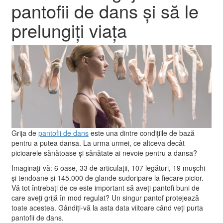
pantofii de dans și să le
prelungiți viața
Grija de
pantofii de dans
este una dintre condițiile de bază
pentru a putea dansa. La urma urmei, ce altceva decât
picioarele sănătoase și sănătate ai nevoie pentru a dansa?
Imaginați-vă: 6 oase, 33 de articulații, 107 legături, 19 mușchi
și tendoane și 145.000 de glande sudoripare la fiecare picior.
Vă tot întrebați de ce este important să aveți pantofi buni de
care aveți grijă în mod regulat? Un singur pantof protejează
toate acestea. Gândiți-vă la asta data viitoare când veți purta
pantofii de dans.