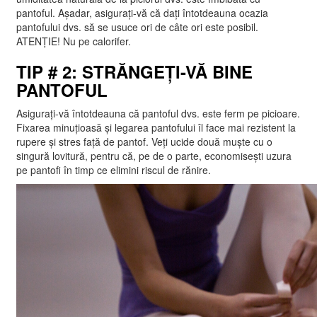
pantoful. Așadar, asigurați-vă că dați întotdeauna ocazia
pantofului dvs. să se usuce ori de câte ori este posibil.
ATENȚIE! Nu pe calorifer.
TIP # 2: STRĂNGEȚI-VĂ BINE
PANTOFUL
Asigurați-vă întotdeauna că pantoful dvs. este ferm pe picioare.
Fixarea minuțioasă și legarea pantofului îl face mai rezistent la
rupere și stres față de pantof. Veți ucide două muște cu o
singură lovitură, pentru că, pe de o parte, economisești uzura
pe pantofi în timp ce elimini riscul de rănire.