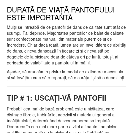
DURATĂ DE VIAȚĂ PANTOFULUI
ESTE IMPORTANTĂ
Mulții se întreabă de ce pantofii de dans de calitate sunt atât de
scumpi. Pai depinde. Majoritatea pantofilor de balet de calitate
sunt confecționate manual, din materiale puternice și de
încredere. Chiar dacă toată lumea are un nivel diferit de abilități
de dans, cineva dansează în fiecare zi și cineva stă pe
degetele de la picioare doar de câteva ori pe lună, totuși, ai
perioada de valabilitate a pantofului în mâini.
Așadar, să aruncăm o privire la modul de extindere a acestuia
și să învățăm cum să o reparați, să o curățați și să o depozitați.
TIP # 1: USCAȚI-VĂ PANTOFII
Probabil cea mai de bază problemă este umiditatea, care
distruge fibrele, îmbinările, adezivii și materialul general al
încălțămintei, determinând descompunerea sa treptată.
Deoarece în cea mai mare parte a zilei ați pantofi pe picior,
umiditatea naturală de la piciorul dvs. este îmbibată cu