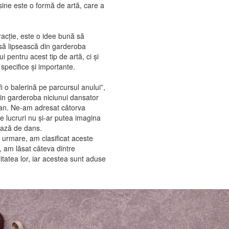
 sine este o formă de artă, care a
acție, este o idee bună să
să lipsească din garderoba
 pentru acest tip de artă, ci și
e specifice și importante.
i o balerină pe parcursul anului”,
din garderoba niciunui dansator
t an. Ne-am adresat câtorva
e lucruri nu şi-ar putea imagina
bază de dans.
n urmare, am clasificat aceste
 am lăsat câteva dintre
itatea lor, iar acestea sunt aduse