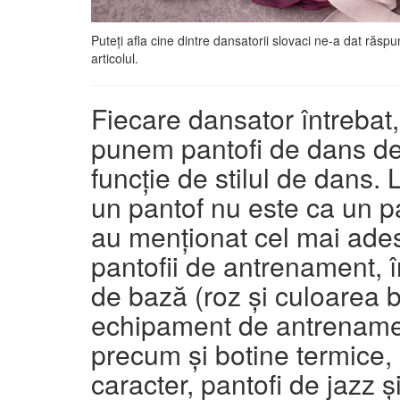
Puteți afla cine dintre dansatorii slovaci ne-a dat răspuns
articolul.
F
iecare dansator întrebat,
punem pantofi de dans de 
funcție de stilul de dans.
un pantof nu este ca un p
au menționat cel mai ade
pantofii de antrenament, î
de bază (roz și culoarea b
echipament de antrenamen
precum și botine termice, 
caracter, pantofi de jazz ș