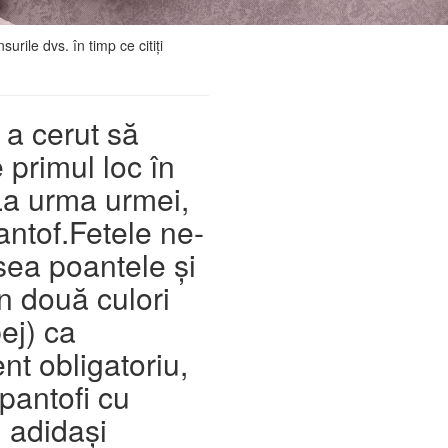
urile dvs. în timp ce citiți
 a cerut să
primul loc în
 La urma urmei,
antof.
Fetele ne-
sea poantele și
n două culori
ej) ca
t obligatoriu,
pantofi cu
i adidași