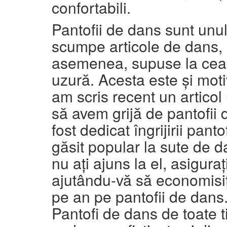
confortabili.
Pantofii de dans sunt unul
scumpe articole de dans, 
asemenea, supuse la cea
uzură.
Acesta este și moti
am scris recent un articol
să avem grijă de pantofii 
fost dedicat îngrijirii pant
găsit popular la sute de d
nu ați ajuns la el, asigurați-
ajutându-vă să economisiț
pe an pe pantofii de dans
Pantofi de dans de toate ti