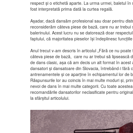
respect și o etichetă aparte. La urma urmei, baletul în
fost interpretată prima dată la curtea regală.
Așadar, dacă dansăm profesional sau doar pentru distr
reconsiderăm câteva piese de bază, care nu ar trebui 
balerinului.
Acest lucru nu se datorează doar respectului
faptului, că majoritatea pieselor își îndeplinesc funcțiil
Anul trecut v-am descris în articolul „Fără ce nu poate f
câteva piese de bază, care nu ar trebui să lipsească 
de dans clasic, așa că am decis un alt format în aces
dansatori şi dansatoare din Slovacia, întrebând-i fără c
antrenamentele şi ce aparţine în echipamentul lor de 
Răspunsurile lor au coincis în mai multe moduri și, pri
nevoi de dans în mai multe categorii.
Cu toate acestea,
recomandările dansatorilor neclasificate pentru original
la sfârșitul articolului.