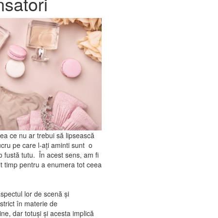
satori
ea ce nu ar trebui să lipsească
cru pe care l-aţi aminti sunt o
o fustă tutu.
În acest sens, am fi
lt timp pentru a enumera tot ceea
aspectul lor de scenă și
trict în materie de
e, dar totuşi şi acesta implică